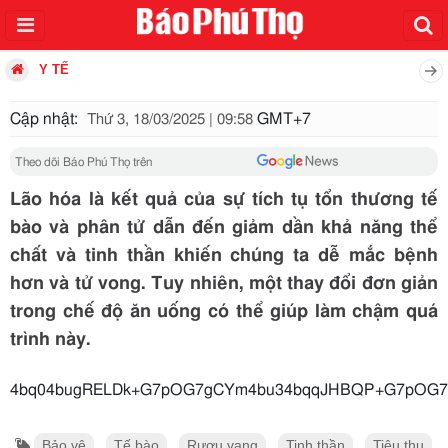
Y TẾ
Cập nhật:
GMT+7
Thứ 3, 18/03/2025 | 09:58
Theo dõi Báo Phú Thọ trên
Lão hóa là kết quả của sự tích tụ tổn thương tế
bào và phân tử dẫn đến giảm dần khả năng thể
chất và tinh thần khiến chúng ta dễ mắc bệnh
hơn và tử vong. Tuy nhiên, một thay đổi đơn giản
trong chế độ ăn uống có thể giúp làm chậm quá
trình này.
4bq04bugRELDk+G7pOG7gCYm4
Bảo vệ
Tế bào
Rượu vang
Tinh thần
Tiêu thụ