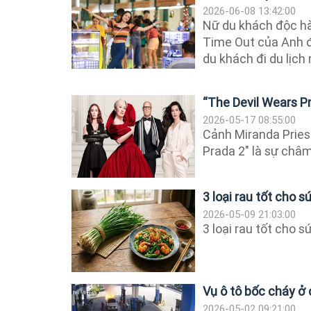
2026-06-08 13:42:00
Nữ du khách độc hàn
Time Out của Anh đ
du khách đi du lịch 
“The Devil Wears Pr
2026-05-17 08:55:00
Cảnh Miranda Pries
Prada 2" là sự châm
3 loại rau tốt cho 
2026-05-09 21:03:00
3 loại rau tốt cho 
Vụ ô tô bốc cháy ở 
2026-05-02 09:21:00