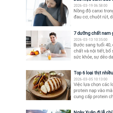
2026-03-19 06:58:00
Nồng độ canxi tron
đau cơ, chuột rút, 
7 dưỡng chất nam g
2026-03-13 10:35:00
Bước sang tuổi 40, 
chất và nội tiết, b
sức khỏe, sự dẻo dai
Top 6 loại thịt nhiều
2026-03-05 10:13:00
Việc lựa chọn các l
protein nạp vào mà
cung cấp protein ch
Ngày Xuân đi lễ ch