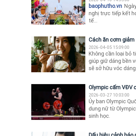
baophutho.vn
Ngày 
nghị trực tiếp kết 
tế...
Cách ăn cơm giảm c
2026-04-05 15:09:00
Không cần loại bỏ 
giúp giữ dáng bền v
sẽ sở hữu vóc dáng 
Olympic cấm VĐV ch
2026-03-27 10:03:00
Ủy ban Olympic Quốc
dung nữ từ Olympic
sinh học.
Dấu hiệu cảnh báo c