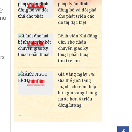
tờ
 nữ
rs