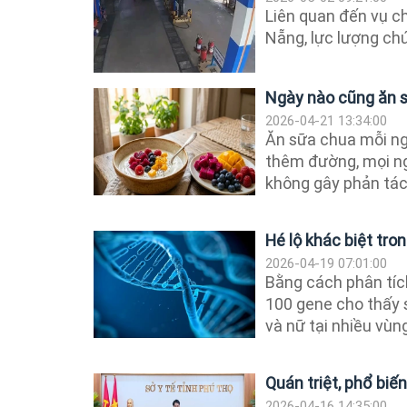
Liên quan đến vụ c
Nẵng, lực lượng chứ
Ngày nào cũng ăn 
2026-04-21 13:34:00
Ăn sữa chua mỗi ngà
thêm đường, mọi ng
không gây phản tác
Hé lộ khác biệt tr
2026-04-19 07:01:00
Bằng cách phân tíc
100 gene cho thấy s
và nữ tại nhiều vùng
Quán triệt, phổ biế
2026-04-16 14:35:00