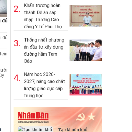
Khẩn trương hoàn
2.
thành Đề án sáp
nhập Trường Cao
g đủ
đẳng Y tế Phú Thọ
g đủ
Thống nhất phương
3.
án đầu tư xây dựng
tein
đường hầm Tam
Đảo
gười
Năm học 2026-
úy
4.
2027, nâng cao chất
lượng giáo dục cấp
trung học...
h