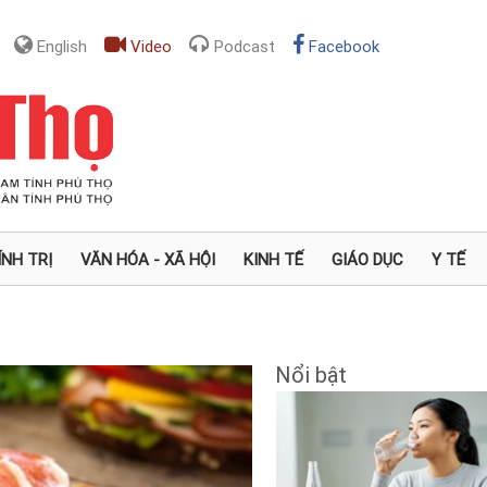
English
Video
Podcast
Facebook
ÍNH TRỊ
VĂN HÓA - XÃ HỘI
KINH TẾ
GIÁO DỤC
Y TẾ
Nổi bật