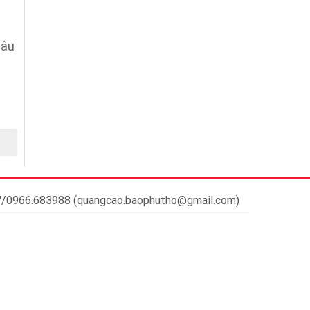
câu
37/0966.683988 (quangcao.baophutho@gmail.com)