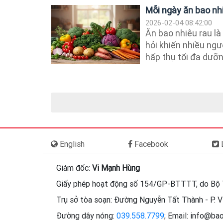
Mỗi ngày ăn bao nh
2026-02-04 08:42:00
Ăn bao nhiêu rau là
hỏi khiến nhiều ngư
hấp thụ tối đa dưỡng
English
Facebook
L
Giám đốc:
Vi Mạnh Hùng
Giấy phép hoạt động số 154/GP-BTTTT, do Bộ 
Trụ sở tòa soạn: Đường Nguyễn Tất Thành - P. Vi
Đường dây nóng:
039.558.7799
; Email: info@ba