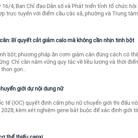
16/4, Ban Chỉ đạo Dân số và Phát triển tỉnh tổ chức hội
hợp trực tuyến với điểm cầu các xã, phường và Trung tâm
ân: Bí quyết cắt giảm calo mà không cần nhịn tinh bột
tinh bột, phương pháp ăn cơm giảm cân đúng cách có th
ững. Chỉ cần nắm vững quy tắc về liều lượng và thời điể
thon gọn...
uyển giới dự nội dung nữ
 tế (IOC) quyết định cấm phụ nữ chuyển giới thi đấu nộ
 2028, kèm xét nghiệm gene bắt buộc để xác định giới tí
ơ thể thiếu canxi