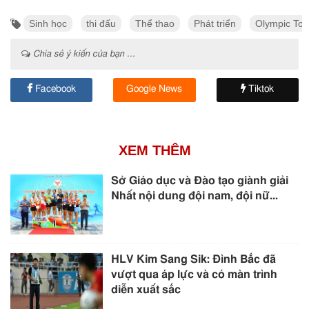
Sinh học
thi đấu
Thể thao
Phát triển
Olympic To
Chia sẻ ý kiến của bạn ...
Facebook
Google News
Tiktok
XEM THÊM
Sở Giáo dục và Đào tạo giành giải
Nhất nội dung đội nam, đội nữ...
HLV Kim Sang Sik: Đình Bắc đã
vượt qua áp lực và có màn trình
diễn xuất sắc