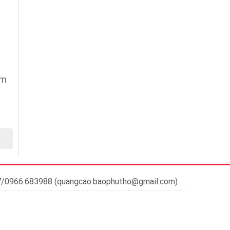
am
37/0966.683988 (quangcao.baophutho@gmail.com)