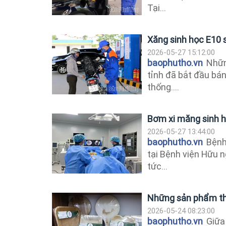
Tại...
Xăng sinh học E10 s
2026-05-27 15:12:00
baophutho.vn
Những
tỉnh đã bắt đầu bán
thống....
Bơm xi măng sinh họ
2026-05-27 13:44:00
baophutho.vn
Bệnh 
tại Bệnh viện Hữu n
tức...
Những sản phẩm thâ
2026-05-24 08:23:00
baophutho.vn
Giữa 