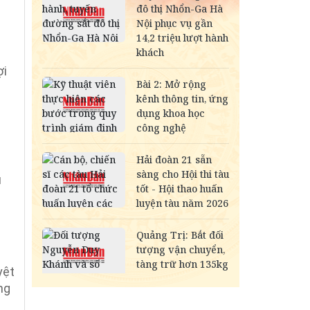
ợi
u
yệt
ng