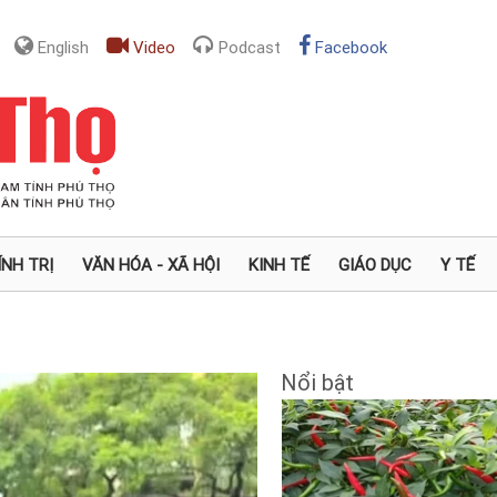
English
Video
Podcast
Facebook
ÍNH TRỊ
VĂN HÓA - XÃ HỘI
KINH TẾ
GIÁO DỤC
Y TẾ
Nổi bật