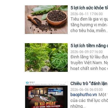
5 lợi ích sức khỏe 
2026-06-11 17:06:00
Tiêu đen là gia vị 
tăng hương vị món ă
cho tiêu hóa, miễn..
5 lợi ích tiềm năng
2026-06-09 07:16:00
Đinh lăng từ lâu đư
truyền Việt Nam. Ng
hoạt chất sinh học c
Chiêu trò “đánh lận
2026-06-06 06:05:00
baophutho.vn
Một 
của các thế lực chố
những...