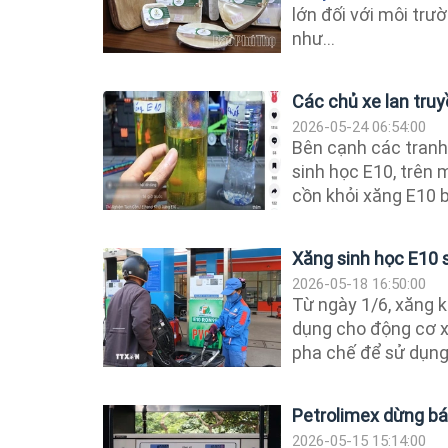
lớn đối với môi tr
như...
Các chủ xe lan truy
2026-05-24 06:54:00
Bên cạnh các tranh
sinh học E10, trên 
cồn khỏi xăng E10 b
Xăng sinh học E10 
2026-05-18 16:50:00
Từ ngày 1/6, xăng 
dụng cho động cơ x
pha chế để sử dụng
Petrolimex dừng bá
2026-05-15 15:14:00