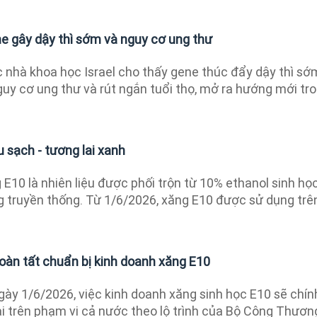
ne gây dậy thì sớm và nguy cơ ung thư
 nhà khoa học Israel cho thấy gene thúc đẩy dậy thì sớ
uy cơ ung thư và rút ngắn tuổi thọ, mở ra hướng mới tr
u sạch - tương lai xanh
E10 là nhiên liệu được phối trộn từ 10% ethanol sinh họ
 truyền thống. Từ 1/6/2026, xăng E10 được sử dụng trê
oàn tất chuẩn bị kinh doanh xăng E10
ày 1/6/2026, việc kinh doanh xăng sinh học E10 sẽ chín
i trên phạm vi cả nước theo lộ trình của Bộ Công Thươn