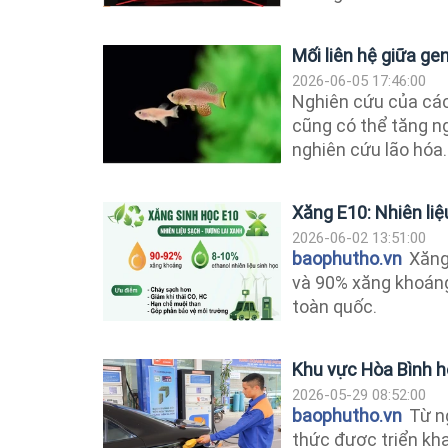
Mối liên hệ giữa ge
2026-06-05 17:46:00
Nghiên cứu của các
cũng có thể tăng ng
nghiên cứu lão hóa.
Xăng E10: Nhiên liệ
2026-06-02 13:51:00
baophutho.vn
Xăng 
và 90% xăng khoáng
toàn quốc.
Khu vực Hòa Bình h
2026-05-29 08:52:00
baophutho.vn
Từ ng
thức được triển kha