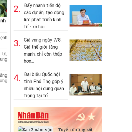
Đẩy nhanh tiến độ
2.
các dự án, tạo động
lực phát triển kinh
ệnh
tế - xã hội
bệnh
Giá vàng ngày 7/8:
3.
Giá thế giới tăng
 tô,
mạnh, chỉ còn thấp
dụng
hơn...
Đại biểu Quốc hội
tăng
4.
ợng
tỉnh Phú Thọ góp ý
nhiều nội dung quan
trọng tại tổ