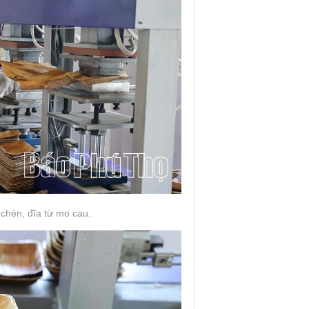
chén, đĩa từ mo cau.