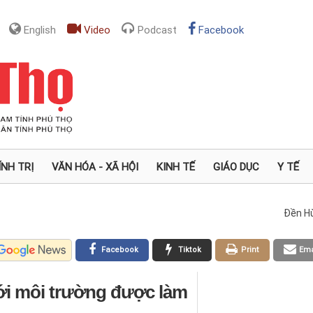
English
Video
Podcast
Facebook
ÍNH TRỊ
VĂN HÓA - XÃ HỘI
KINH TẾ
GIÁO DỤC
Y TẾ
Đền H
Facebook
Tiktok
Print
Ema
ới môi trường được làm