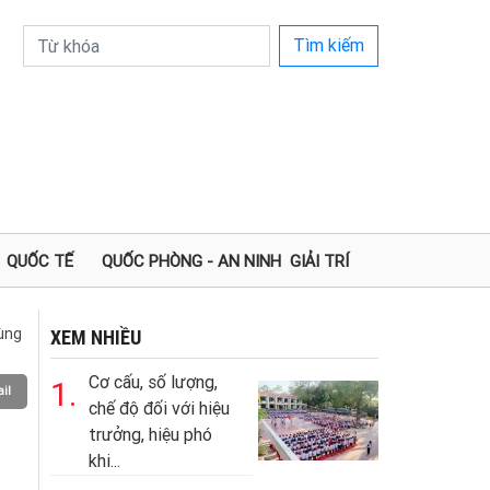
Tìm kiếm
QUỐC TẾ
QUỐC PHÒNG - AN NINH
GIẢI TRÍ
ùng
XEM NHIỀU
Cơ cấu, số lượng,
1.
il
chế độ đối với hiệu
trưởng, hiệu phó
khi...