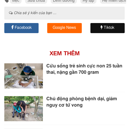
việc
Sữa chua
Dinh dưỡng
Hy lạp
Hệ miễn dịch
Chia sẻ ý kiến của bạn ...
Facebook
Google News
Tiktok
XEM THÊM
Cứu sống trẻ sinh cực non 25 tuần
thai, nặng gần 700 gram
Chủ động phòng bệnh dại, giảm
nguy cơ tử vong