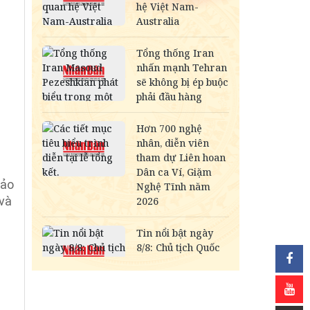
bảo
 và