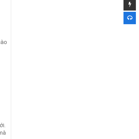
nào
ới.
 mà