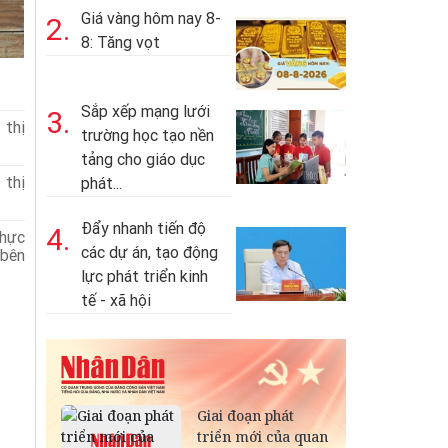
Giá vàng hôm nay 8-
2.
8: Tăng vọt
Sắp xếp mạng lưới
3.
hị
trường học tạo nền
tảng cho giáo dục
hị
phát...
Đẩy nhanh tiến độ
4.
thực
các dự án, tạo động
bên
lực phát triển kinh
tế - xã hội