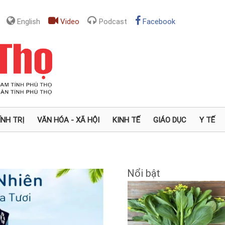
English
Video
Podcast
Facebook
ÍNH TRỊ
VĂN HÓA - XÃ HỘI
KINH TẾ
GIÁO DỤC
Y TẾ
Nổi bật