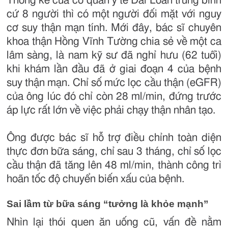
Thống kê của cơ quan y tế Đài Loan trung bình
cứ 8 người thì có một người đối mặt với nguy
cơ suy thận mạn tính. Mới đây, bác sĩ chuyên
khoa thận Hồng Vĩnh Tường chia sẻ về một ca
lâm sàng, là nam kỹ sư đã nghỉ hưu (62 tuổi)
khi khám lần đầu đã ở giai đoạn 4 của bệnh
suy thận mạn. Chỉ số mức lọc cầu thận (eGFR)
của ông lúc đó chỉ còn 28 ml/min, đứng trước
áp lực rất lớn về việc phải chạy thận nhân tạo.
Ông được bác sĩ hỗ trợ điều chỉnh toàn diện
thực đơn bữa sáng, chỉ sau 3 tháng, chỉ số lọc
cầu thận đã tăng lên 48 ml/min, thành công trì
hoãn tốc độ chuyển biến xấu của bệnh.
Sai lầm từ bữa sáng “tưởng là khỏe mạnh”
Nhìn lại thói quen ăn uống cũ, vấn đề nằm