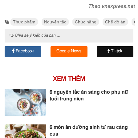
Theo vnexpress.net
Thực phẩm
Nguyên tắc
Chức năng
Chế độ ăn
C
Chia sẻ ý kiến của bạn ...
Facebook
Google News
Tiktok
XEM THÊM
6 nguyên tắc ăn sáng cho phụ nữ
tuổi trung niên
6 món ăn dưỡng sinh từ rau càng
cua