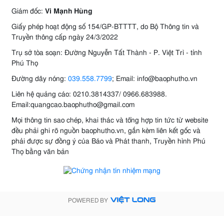
Giám đốc:
Vi Mạnh Hùng
Giấy phép hoạt động số 154/GP-BTTTT, do Bộ Thông tin và
Truyền thông cấp ngày 24/3/2022
Trụ sở tòa soạn: Đường Nguyễn Tất Thành - P. Việt Trì - tỉnh
Phú Thọ
Đường dây nóng:
039.558.7799
; Email: info@baophutho.vn
Liên hệ quảng cáo: 0210.3814337/ 0966.683988.
Email:quangcao.baophutho@gmail.com
Mọi thông tin sao chép, khai thác và tổng hợp tin tức từ website
đều phải ghi rõ nguồn baophutho.vn, gắn kèm liên kết gốc và
phải được sự đồng ý của Báo và Phát thanh, Truyền hình Phú
Thọ bằng văn bản
POWERED BY