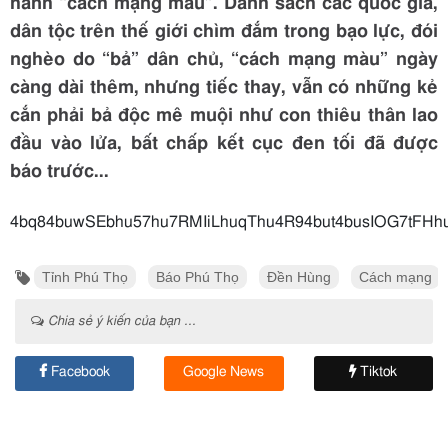
hành “cách mạng màu”. Danh sách các quốc gia,
dân tộc trên thế giới chìm đắm trong bạo lực, đói
nghèo do “bả” dân chủ, “cách mạng màu” ngày
càng dài thêm, nhưng tiếc thay, vẫn có những kẻ
cắn phải bả độc mê muội như con thiêu thân lao
đầu vào lửa, bất chấp kết cục đen tối đã được
báo trước...
4bq84buwSEbhu57hu7RMIiLh
Tỉnh Phú Thọ
Báo Phú Thọ
Đền Hùng
Cách mạng
Chia sẻ ý kiến của bạn ...
Facebook
Google News
Tiktok