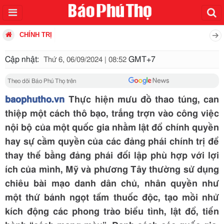
CHÍNH TRỊ
Cập nhật:
GMT+7
Thứ 6, 06/09/2024 | 08:52
Theo dõi Báo Phú Thọ trên
baophutho.vn
Thực hiện mưu đồ thao túng, can
thiệp một cách thô bạo, trắng trợn vào công việc
nội bộ của một quốc gia nhằm lật đổ chính quyền
hay sự cầm quyền của các đảng phái chính trị để
thay thế bằng đảng phái đối lập phù hợp với lợi
ích của mình, Mỹ và phương Tây thường sử dụng
chiêu bài mạo danh dân chủ, nhân quyền như
một thứ bánh ngọt tẩm thuốc độc, tạo mồi nhử
kích động các phong trào biểu tình, lật đổ, tiến