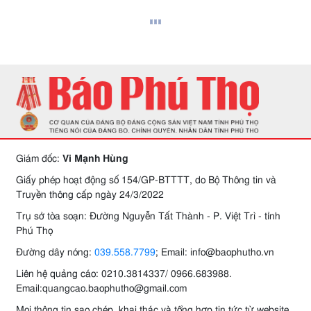
Giám đốc:
Vi Mạnh Hùng
Giấy phép hoạt động số 154/GP-BTTTT, do Bộ Thông tin và
Truyền thông cấp ngày 24/3/2022
Trụ sở tòa soạn: Đường Nguyễn Tất Thành - P. Việt Trì - tỉnh
Phú Thọ
Đường dây nóng:
039.558.7799
; Email: info@baophutho.vn
Liên hệ quảng cáo: 0210.3814337/ 0966.683988.
Email:quangcao.baophutho@gmail.com
Mọi thông tin sao chép, khai thác và tổng hợp tin tức từ website