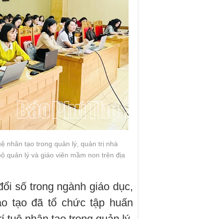
ệ nhân tạo trong quản lý, quản trị nhà
bộ quản lý và giáo viên mầm non trên địa
ổi số trong ngành giáo dục,
ào tạo đã tổ chức tập huấn
í tuệ nhân tạo trong quản lý,