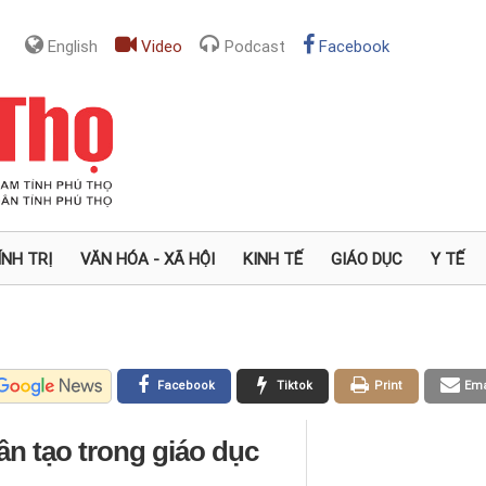
English
Video
Podcast
Facebook
ÍNH TRỊ
VĂN HÓA - XÃ HỘI
KINH TẾ
GIÁO DỤC
Y TẾ
Facebook
Tiktok
Print
Ema
n tạo trong giáo dục