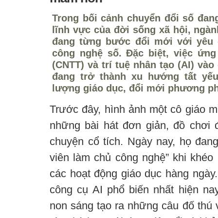
Trong bối cảnh chuyển đổi số đan
lĩnh vực của đời sống xã hội, ngà
đang từng bước đổi mới với yêu c
công nghệ số. Đặc biệt, việc ứn
(CNTT) và trí tuệ nhân tạo (AI) vào
đang trở thành xu hướng tất yế
lượng giáo dục, đổi mới phương p
Trước đây, hình ảnh một cô giáo m
những bài hát đơn giản, đồ chơi
chuyện cổ tích. Ngày nay, họ đang
viên làm chủ công nghệ” khi khéo 
các hoạt động giáo dục hàng ngày
công cụ AI phổ biến nhất hiện na
non sáng tạo ra những câu đố thú 