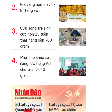
Giá vàng hôm nay 8-
2.
8: Tăng vọt
Cứu sống trẻ sinh
3.
cực non 25 tuần
thai, nặng gần 700
gram
Phú Thọ khảo sát
4.
năng lực tiếng Anh
cho trên 7.010
giáo...