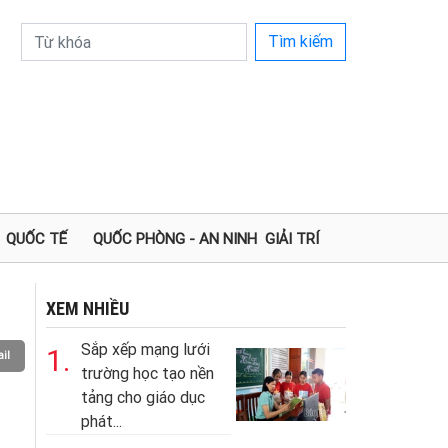
Tìm kiếm
QUỐC TẾ
QUỐC PHÒNG - AN NINH
GIẢI TRÍ
XEM NHIỀU
Sắp xếp mạng lưới
1.
il
trường học tạo nền
tảng cho giáo dục
phát...