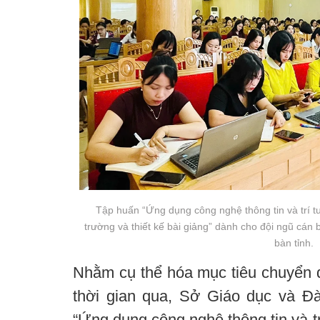
Tập huấn “Ứng dụng công nghệ thông tin và trí tu
trường và thiết kế bài giảng” dành cho đội ngũ cán 
bàn tỉnh.
Nhằm cụ thể hóa mục tiêu chuyển đ
thời gian qua, Sở Giáo dục và Đ
“Ứng dụng công nghệ thông tin và tr