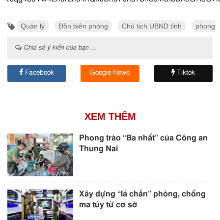
Quản lý
Đồn biên phòng
Chủ tịch UBND tỉnh
phong t
Chia sẻ ý kiến của bạn ...
Facebook
Google News
Tiktok
XEM THÊM
Phong trào “Ba nhất” của Công an
Thung Nai
Xây dựng “lá chắn” phòng, chống
ma túy từ cơ sở