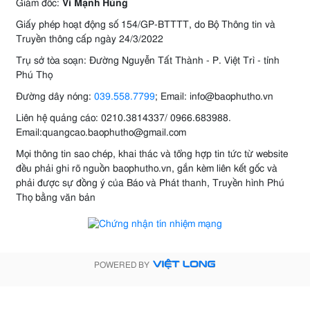
Giám đốc:
Vi Mạnh Hùng
Giấy phép hoạt động số 154/GP-BTTTT, do Bộ Thông tin và
Truyền thông cấp ngày 24/3/2022
Trụ sở tòa soạn: Đường Nguyễn Tất Thành - P. Việt Trì - tỉnh
Phú Thọ
Đường dây nóng:
039.558.7799
; Email: info@baophutho.vn
Liên hệ quảng cáo: 0210.3814337/ 0966.683988.
Email:quangcao.baophutho@gmail.com
Mọi thông tin sao chép, khai thác và tổng hợp tin tức từ website
đều phải ghi rõ nguồn baophutho.vn, gắn kèm liên kết gốc và
phải được sự đồng ý của Báo và Phát thanh, Truyền hình Phú
Thọ bằng văn bản
POWERED BY