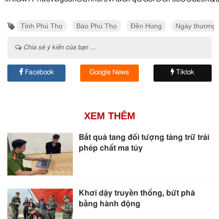
Tỉnh Phú Thọ
Báo Phú Thọ
Đền Hùng
Ngày thương bi
Chia sẻ ý kiến của bạn ...
Facebook
Google News
Tiktok
XEM THÊM
Bắt quả tang đối tượng tàng trữ trái
phép chất ma túy
Khơi dậy truyền thống, bứt phá
bằng hành động