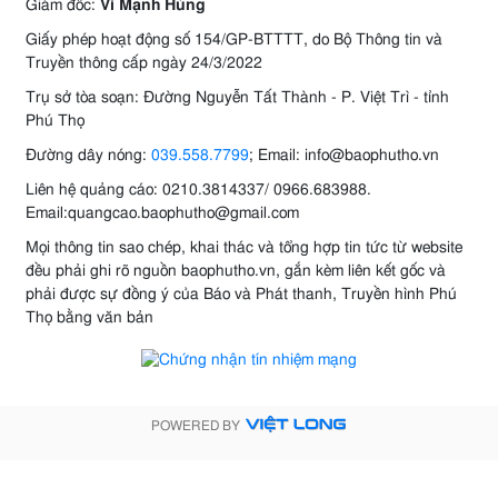
Giám đốc:
Vi Mạnh Hùng
Giấy phép hoạt động số 154/GP-BTTTT, do Bộ Thông tin và
Truyền thông cấp ngày 24/3/2022
Trụ sở tòa soạn: Đường Nguyễn Tất Thành - P. Việt Trì - tỉnh
Phú Thọ
Đường dây nóng:
039.558.7799
; Email: info@baophutho.vn
Liên hệ quảng cáo: 0210.3814337/ 0966.683988.
Email:quangcao.baophutho@gmail.com
Mọi thông tin sao chép, khai thác và tổng hợp tin tức từ website
đều phải ghi rõ nguồn baophutho.vn, gắn kèm liên kết gốc và
phải được sự đồng ý của Báo và Phát thanh, Truyền hình Phú
Thọ bằng văn bản
POWERED BY