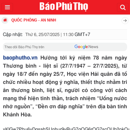
QUỐC PHÒNG - AN NINH
Cập nhật:
GMT+7
Thứ 6, 25/07/2025 | 11:30
Theo dõi Báo Phú Thọ trên
baophutho.vn
Hướng tới kỷ niệm 78 năm ngày
Thương binh - liệt sĩ (27/7/1947 – 27/7/2025), từ
ngày 18/7 đến ngày 25/7, Học viện Hải quân đã tổ
chức nhiều hoạt động ý nghĩa, thiết thực nhằm tri
ân thương binh, liệt sĩ, người có công với cách
mạng thể hiện tinh thần, trách nhiệm “Uống nước
nhớ nguồn”, “Đền ơn đáp nghĩa” trên địa bàn tỉnh
Khánh Hòa.
xKlGw7Phu6vDgsahSUnhur9vRuG7qOG6rOG