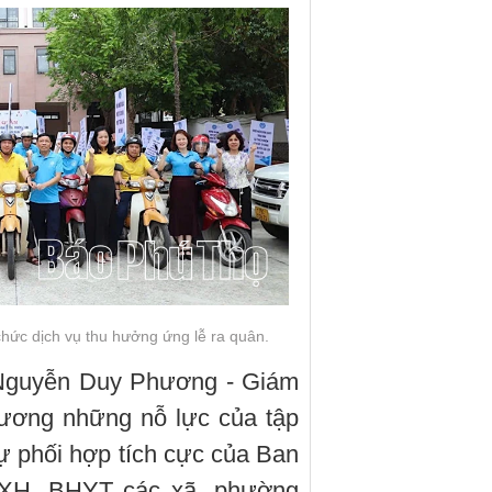
hức dịch vụ thu hưởng ứng lễ ra quân.
í Nguyễn Duy Phương - Giám
dương những nỗ lực của tập
ự phối hợp tích cực của Ban
HXH, BHYT các xã, phường