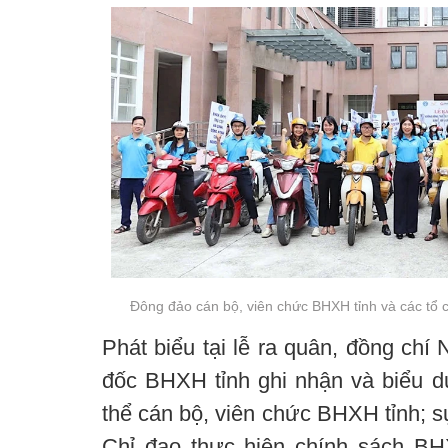
Đông đảo cán bộ, viên chức BHXH tỉnh và các tổ c
Phát biểu tại lễ ra quân, đồng ch
đốc BHXH tỉnh ghi nhận và biểu 
thể cán bộ, viên chức BHXH tỉnh; s
Chỉ đạo thực hiện chính sách B