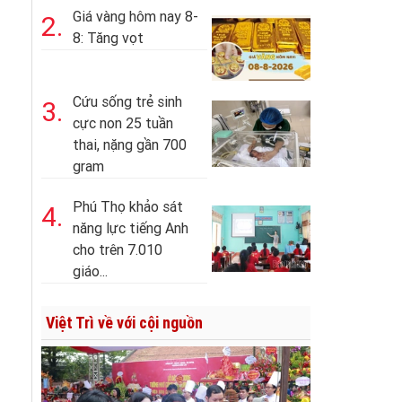
Giá vàng hôm nay 8-
2.
8: Tăng vọt
Cứu sống trẻ sinh
3.
cực non 25 tuần
thai, nặng gần 700
gram
Phú Thọ khảo sát
4.
năng lực tiếng Anh
cho trên 7.010
giáo...
Việt Trì về với cội nguồn