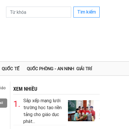
Tìm kiếm
QUỐC TẾ
QUỐC PHÒNG - AN NINH
GIẢI TRÍ
iáo
XEM NHIỀU
Sắp xếp mạng lưới
1.
il
trường học tạo nền
tảng cho giáo dục
phát...