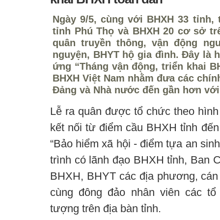
Ngày 9/5, cùng với BHXH 33 tỉnh,
tỉnh Phú Thọ và BHXH 20 cơ sở trê
quân truyền thông, vận động ng
nguyện, BHYT hộ gia đình. Đây là 
ứng “Tháng vận động, triển khai B
BHXH Việt Nam nhằm đưa các chính
Đảng và Nhà nước đến gần hơn với
Lễ ra quân được tổ chức theo hình 
kết nối từ điểm cầu BHXH tỉnh đế
“Bảo hiểm xã hội - điểm tựa an sin
trình có lãnh đạo BHXH tỉnh, Ban C
BHXH, BHYT các địa phương, cán
cùng đông đảo nhân viên các tổ 
tượng trên địa bàn tỉnh.