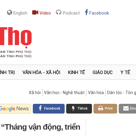
English
Video
Podcast
Facebook
ÍNH TRỊ
VĂN HÓA - XÃ HỘI
KINH TẾ
GIÁO DỤC
Y TẾ
Xã hội
Văn học - Nghệ thuật
Văn hóa
Dân tộc - Tôn g
Facebook
Tiktok
Print
Ema
“Tháng vận động, triển