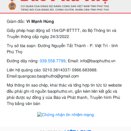
Giám đốc:
Vi Mạnh Hùng
Giấy phép hoạt động số 154/GP-BTTTT, do Bộ Thông tin và
Truyền thông cấp ngày 24/3/2022
Trụ sở tòa soạn: Đường Nguyễn Tất Thành - P. Việt Trì - tỉnh
Phú Thọ
Đường dây nóng:
039.558.7799
; Email: info@baophutho.vn
Liên hệ quảng cáo: 0210.3814337/ 0966.683988.
Email:quangcao.baophutho@gmail.com
Mọi thông tin sao chép, khai thác và tổng hợp tin tức từ website
đều phải ghi rõ nguồn baophutho.vn, gắn kèm liên kết gốc và
phải được sự đồng ý của Báo và Phát thanh, Truyền hình Phú
Thọ bằng văn bản