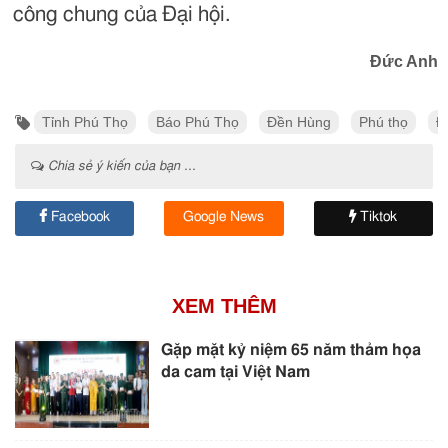
công chung của Đại hội.
Đức Anh
Tỉnh Phú Thọ
Báo Phú Thọ
Đền Hùng
Phú thọ
Đ
Chia sẻ ý kiến của bạn ...
Facebook
Google News
Tiktok
XEM THÊM
Gặp mặt kỷ niệm 65 năm thảm họa
da cam tại Việt Nam