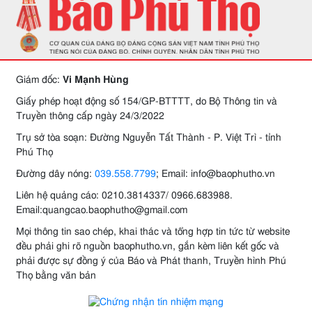
Giám đốc:
Vi Mạnh Hùng
Giấy phép hoạt động số 154/GP-BTTTT, do Bộ Thông tin và
Truyền thông cấp ngày 24/3/2022
Trụ sở tòa soạn: Đường Nguyễn Tất Thành - P. Việt Trì - tỉnh
Phú Thọ
Đường dây nóng:
039.558.7799
; Email: info@baophutho.vn
Liên hệ quảng cáo: 0210.3814337/ 0966.683988.
Email:quangcao.baophutho@gmail.com
Mọi thông tin sao chép, khai thác và tổng hợp tin tức từ website
đều phải ghi rõ nguồn baophutho.vn, gắn kèm liên kết gốc và
phải được sự đồng ý của Báo và Phát thanh, Truyền hình Phú
Thọ bằng văn bản