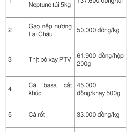
1
137.600 đồng/túi
Neptune túi 5kg
Gạo nếp nương
2
50.000 đồng/kg
Lai Châu
61.900 đồng/hộp
3
Thịt bò xay PTV
200g
Cá basa cắt
45.000
4
khúc
đồng/khay 500g
5
Cà rốt
33.000 đồng/kg