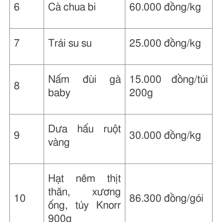
6
Cà chua bi
60.000 đồng/kg
7
Trái su su
25.000 đồng/kg
Nấm đùi gà
15.000 đồng/túi
8
baby
200g
Dưa hấu ruột
9
30.000 đồng/kg
vàng
Hạt nêm thịt
thăn, xương
10
86.300 đồng/gói
ống, tủy Knorr
900g