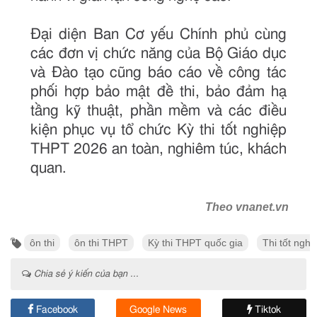
Đại diện Ban Cơ yếu Chính phủ cùng
các đơn vị chức năng của Bộ Giáo dục
và Đào tạo cũng báo cáo về công tác
phối hợp bảo mật đề thi, bảo đảm hạ
tầng kỹ thuật, phần mềm và các điều
kiện phục vụ tổ chức Kỳ thi tốt nghiệp
THPT 2026 an toàn, nghiêm túc, khách
quan.
Theo vnanet.vn
ôn thi
ôn thi THPT
Kỳ thi THPT quốc gia
Thi tốt ngh
Chia sẻ ý kiến của bạn ...
Facebook
Google News
Tiktok