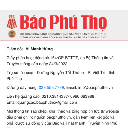
Giám đốc:
Vi Mạnh Hùng
Giấy phép hoạt động số 154/GP-BTTTT, do Bộ Thông tin và
Truyền thông cấp ngày 24/3/2022
Trụ sở tòa soạn: Đường Nguyễn Tất Thành - P. Việt Trì - tỉnh
Phú Thọ
Đường dây nóng:
039.558.7799
; Email: info@baophutho.vn
Liên hệ quảng cáo: 0210.3814337/ 0966.683988.
Email:quangcao.baophutho@gmail.com
Mọi thông tin sao chép, khai thác và tổng hợp tin tức từ website
đều phải ghi rõ nguồn baophutho.vn, gắn kèm liên kết gốc và
phải được sự đồng ý của Báo và Phát thanh, Truyền hình Phú