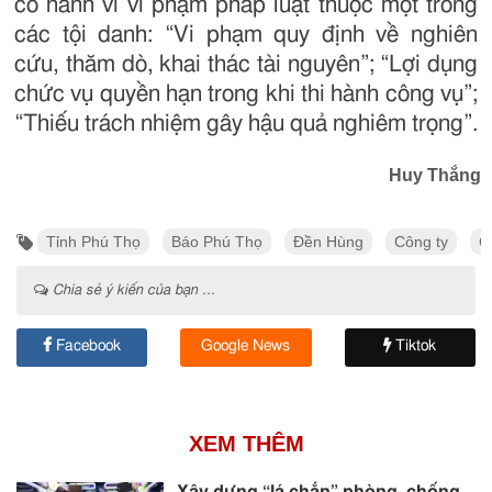
có hành vi vi phạm pháp luật thuộc một trong
các tội danh: “Vi phạm quy định về nghiên
cứu, thăm dò, khai thác tài nguyên”; “Lợi dụng
chức vụ quyền hạn trong khi thi hành công vụ”;
“Thiếu trách nhiệm gây hậu quả nghiêm trọng”.
Huy Thắng
Tỉnh Phú Thọ
Báo Phú Thọ
Đền Hùng
Công ty
C
Chia sẻ ý kiến của bạn ...
Facebook
Google News
Tiktok
XEM THÊM
Xây dựng “lá chắn” phòng, chống