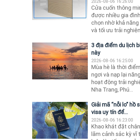
2026-08-06 16:26:00
Cửa cuốn thông mi
được nhiều gia đìn
chọn nhờ khả năng n
và tối ưu trải nghiệm
3 địa điểm du lịch 
này
2026-08-06 16:25:00
Mùa hè là thời điểm
ngơi và nạp lại năn
hoạt động trải nghi
Nha Trang, Phú...
Giải mã “nỗi lo” hồ
visa uy tín để...
2026-08-06 16:23:00
Khao khát đặt chân
lãm cảnh sắc kỳ vĩ 