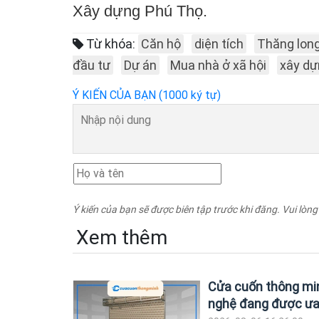
Xây dựng Phú Thọ.
Từ khóa:
Căn hộ
diện tích
Thăng lon
đầu tư
Dự án
Mua nhà ở xã hội
xây dự
Ý KIẾN CỦA BẠN (1000 ký tự)
Ý kiến của bạn sẽ được biên tập trước khi đăng. Vui lòng
Xem thêm
Cửa cuốn thông mi
nghệ đang được ư