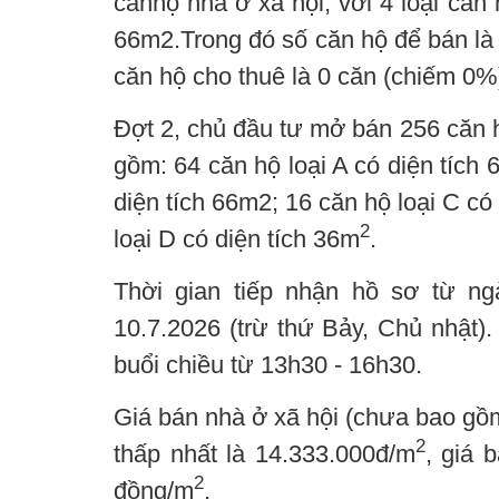
cănhộ nhà ở xã hội, với 4 loại căn
66m2.Trong đó số căn hộ để bán là
căn hộ cho thuê là 0 căn (chiếm 0%
Đợt 2, chủ đầu tư mở bán 256 căn 
gồm: 64 căn hộ loại A có diện tích 
diện tích 66m2; 16 căn hộ loại C có
2
loại D có diện tích 36m
.
Thời gian tiếp nhận hồ sơ từ ng
10.7.2026 (trừ thứ Bảy, Chủ nhật).
buổi chiều từ 13h30 - 16h30.
Giá bán nhà ở xã hội (chưa bao gồm
2
thấp nhất là 14.333.000đ/m
, giá 
2
đồng/m
.