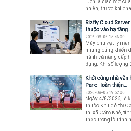
luôn là giấc mơ của 
nhiên, trước khi chạ
Bizfly Cloud Serve
thuộc vào hạ tầng..
2026-08-06 15:46:00
Máy chủ vật lý mang
nhưng cũng khiến d
hành và nâng cấp h
dụng. Khi số lượng ứ
Khởi công nhà văn 
Park: Hoàn thiện...
2026-08-05 19:52:00
Ngày 4/8/2026, lễ 
thuộc Khu đô thị C
tại xã Cẩm Khê, tỉn
theo trong lộ trình h