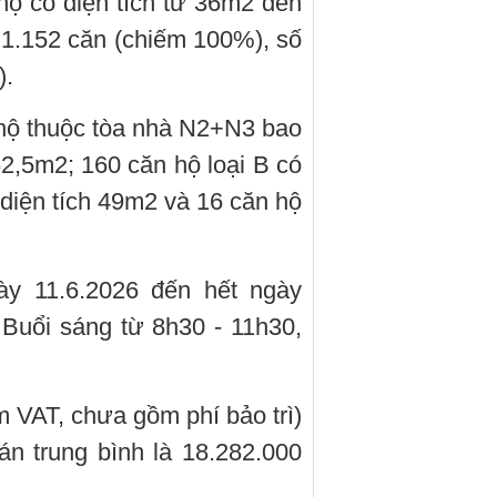
 hộ có diện tích từ 36m2 đến
 1.152 căn (chiếm 100%), số
).
hộ thuộc tòa nhà N2+N3 bao
62,5m2; 160 căn hộ loại B có
 diện tích 49m2 và 16 căn hộ
ày 11.6.2026 đến hết ngày
 Buổi sáng từ 8h30 - 11h30,
 VAT, chưa gồm phí bảo trì)
bán trung bình là 18.282.000