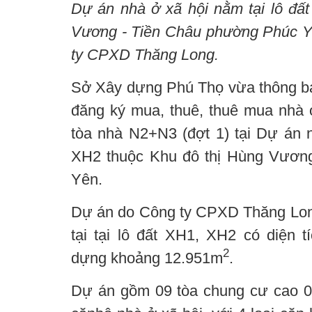
Dự án nhà ở xã hội nằm tại lô đấ
Vương - Tiền Châu phường Phúc Y
ty CPXD Thăng Long.
Sở Xây dựng Phú Thọ vừa thông bá
đăng ký mua, thuê, thuê mua nhà ở
tòa nhà N2+N3 (đợt 1) tại Dự án n
XH2 thuộc Khu đô thị Hùng Vươn
Yên.
Dự án do Công ty CPXD Thăng Lon
tại tại lô đất XH1, XH2 có diện 
2
dựng khoảng 12.951m
.
Dự án gồm 09 tòa chung cư cao 09