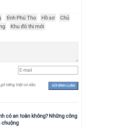
g
tỉnh Phú Thọ
Hồ sơ
Chủ
ng
Khu đô thị mới
 gõ tiếng Việt có dấu
nh có an toàn không? Những công
a chuộng