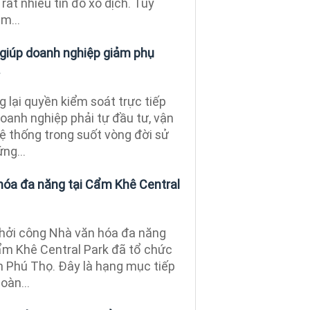
rất nhiều tín đồ xô dịch. Tuy
m...
r giúp doanh nghiệp giảm phụ
.
 lại quyền kiểm soát trực tiếp
oanh nghiệp phải tự đầu tư, vận
ệ thống trong suốt vòng đời sử
ng...
hóa đa năng tại Cẩm Khê Central
khởi công Nhà văn hóa đa năng
ẩm Khê Central Park đã tổ chức
h Phú Thọ. Đây là hạng mục tiếp
oàn...