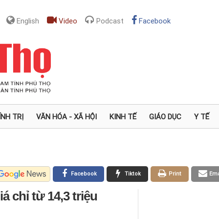
English
Video
Podcast
Facebook
ÍNH TRỊ
VĂN HÓA - XÃ HỘI
KINH TẾ
GIÁO DỤC
Y TẾ
Facebook
Tiktok
Print
Ema
 chỉ từ 14,3 triệu