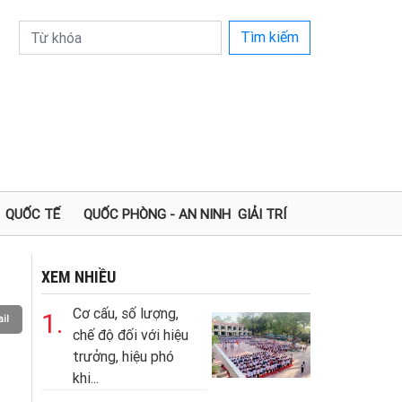
Tìm kiếm
QUỐC TẾ
QUỐC PHÒNG - AN NINH
GIẢI TRÍ
XEM NHIỀU
Cơ cấu, số lượng,
1.
il
chế độ đối với hiệu
trưởng, hiệu phó
khi...