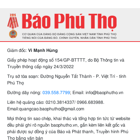
Giám đốc:
Vi Mạnh Hùng
Giấy phép hoạt động số 154/GP-BTTTT, do Bộ Thông tin và
Truyền thông cấp ngày 24/3/2022
Trụ sở tòa soạn: Đường Nguyễn Tất Thành - P. Việt Trì - tỉnh
Phú Thọ
Đường dây nóng:
039.558.7799
; Email: info@baophutho.vn
Liên hệ quảng cáo: 0210.3814337/ 0966.683988.
Email:quangcao.baophutho@gmail.com
Mọi thông tin sao chép, khai thác và tổng hợp tin tức từ website
đều phải ghi rõ nguồn baophutho.vn, gắn kèm liên kết gốc và
phải được sự đồng ý của Báo và Phát thanh, Truyền hình Phú
Thọ bằng văn bản