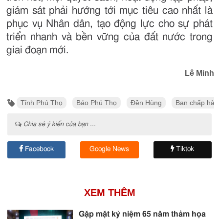
giám sát phải hướng tới mục tiêu cao nhất là
phục vụ Nhân dân, tạo động lực cho sự phát
triển nhanh và bền vững của đất nước trong
giai đoạn mới.
Lê Minh
Tỉnh Phú Thọ
Báo Phú Thọ
Đền Hùng
Ban chấp hàn
Chia sẻ ý kiến của bạn ...
Facebook
Google News
Tiktok
XEM THÊM
Gặp mặt kỷ niệm 65 năm thảm họa