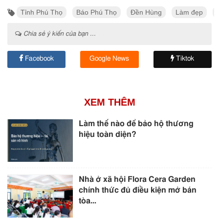
Tỉnh Phú Thọ
Báo Phú Thọ
Đền Hùng
Làm đẹp
Chia sẻ ý kiến của bạn ...
Facebook
Google News
Tiktok
XEM THÊM
Làm thế nào để bảo hộ thương
hiệu toàn diện?
Nhà ở xã hội Flora Cera Garden
chính thức đủ điều kiện mở bán
tòa...