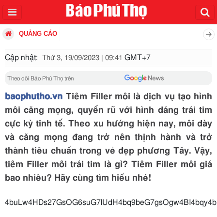
QUẢNG CÁO
Cập nhật:
GMT+7
Thứ 3, 19/09/2023 | 09:41
Theo dõi Báo Phú Thọ trên
baophutho.vn
Tiêm Filler môi là dịch vụ tạo hình
môi căng mọng, quyến rũ với hình dáng trái tim
cực kỳ tinh tế. Theo xu hướng hiện nay, môi dày
và căng mọng đang trở nên thịnh hành và trở
thành tiêu chuẩn trong vẻ đẹp phương Tây. Vậy,
tiêm Filler môi trái tim là gì? Tiêm Filler môi giá
bao nhiêu? Hãy cùng tìm hiểu nhé!
4buLw4HDs27GsOG6suG7lUdH4bq9beG7gs