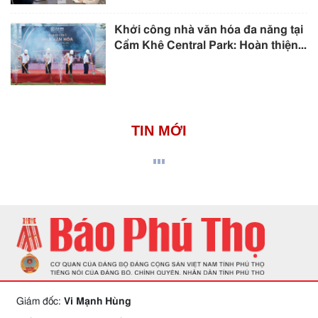
Khởi công nhà văn hóa đa năng tại
Cẩm Khê Central Park: Hoàn thiện...
TIN MỚI
Giám đốc:
Vi Mạnh Hùng