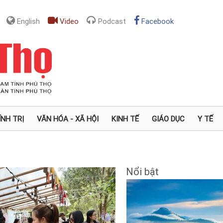
English
Video
Podcast
Facebook
ÍNH TRỊ
VĂN HÓA - XÃ HỘI
KINH TẾ
GIÁO DỤC
Y TẾ
Nổi bật