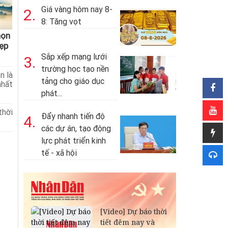
Giá vàng hôm nay 8-
2.
8: Tăng vọt
họn
ẹp
Sắp xếp mạng lưới
3.
trường học tạo nền
n là
tảng cho giáo dục
nhất
phát...
thời
Đẩy nhanh tiến độ
4.
các dự án, tạo động
lực phát triển kinh
tế - xã hội