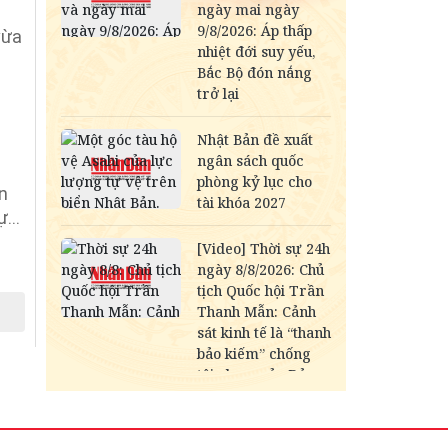
vừa
n
...