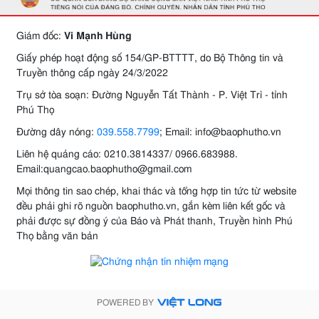
Giám đốc:
Vi Mạnh Hùng
Giấy phép hoạt động số 154/GP-BTTTT, do Bộ Thông tin và
Truyền thông cấp ngày 24/3/2022
Trụ sở tòa soạn: Đường Nguyễn Tất Thành - P. Việt Trì - tỉnh
Phú Thọ
Đường dây nóng:
039.558.7799
; Email: info@baophutho.vn
Liên hệ quảng cáo: 0210.3814337/ 0966.683988.
Email:quangcao.baophutho@gmail.com
Mọi thông tin sao chép, khai thác và tổng hợp tin tức từ website
đều phải ghi rõ nguồn baophutho.vn, gắn kèm liên kết gốc và
phải được sự đồng ý của Báo và Phát thanh, Truyền hình Phú
Thọ bằng văn bản
POWERED BY