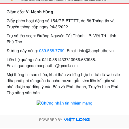
Giám đốc:
Vi Mạnh Hùng
Giấy phép hoạt động số 154/GP-BTTTT, do Bộ Thông tin và
Truyền thông cấp ngày 24/3/2022
Trụ sở tòa soạn: Đường Nguyễn Tất Thành - P. Việt Trì - tỉnh
Phú Thọ
Đường dây nóng:
039.558.7799
; Email: info@baophutho.vn
Liên hệ quảng cáo: 0210.3814337/ 0966.683988.
Email:quangcao.baophutho@gmail.com
Mọi thông tin sao chép, khai thác và tổng hợp tin tức từ website
đều phải ghi rõ nguồn baophutho.vn, gắn kèm liên kết gốc và
phải được sự đồng ý của Báo và Phát thanh, Truyền hình Phú
Thọ bằng văn bản
POWERED BY