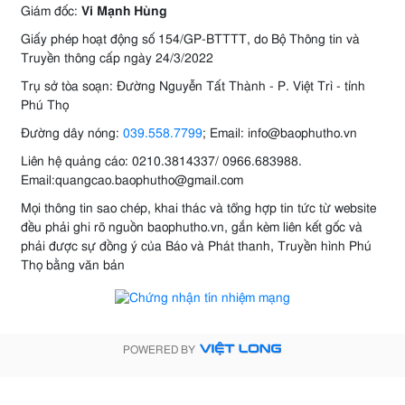
Giám đốc:
Vi Mạnh Hùng
Giấy phép hoạt động số 154/GP-BTTTT, do Bộ Thông tin và
Truyền thông cấp ngày 24/3/2022
Trụ sở tòa soạn: Đường Nguyễn Tất Thành - P. Việt Trì - tỉnh
Phú Thọ
Đường dây nóng:
039.558.7799
; Email: info@baophutho.vn
Liên hệ quảng cáo: 0210.3814337/ 0966.683988.
Email:quangcao.baophutho@gmail.com
Mọi thông tin sao chép, khai thác và tổng hợp tin tức từ website
đều phải ghi rõ nguồn baophutho.vn, gắn kèm liên kết gốc và
phải được sự đồng ý của Báo và Phát thanh, Truyền hình Phú
Thọ bằng văn bản
POWERED BY