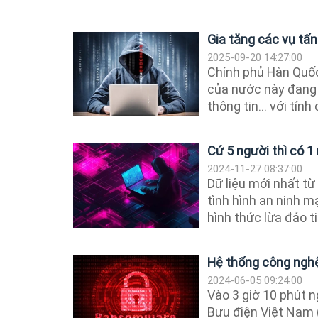
Gia tăng các vụ tấ
2025-09-20 14:27:00
Chính phủ Hàn Quốc
của nước này đang 
thông tin… với tính c
Cứ 5 người thì có 
2024-11-27 08:37:00
Dữ liệu mới nhất t
tình hình an ninh 
hình thức lừa đảo tin
Hệ thống công nghệ
2024-06-05 09:24:00
Vào 3 giờ 10 phút n
Bưu điện Việt Nam 