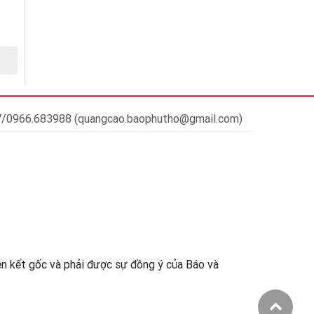
37/0966.683988 (quangcao.baophutho@gmail.com)
iên kết gốc và phải được sự đồng ý của Báo và