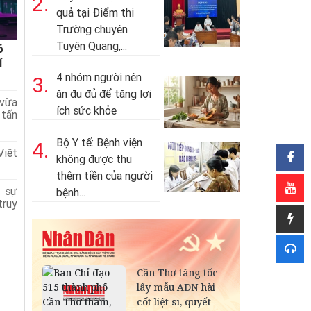
2.
quả tại Điểm thi
Trường chuyên
Tuyên Quang,...
6
í
4 nhóm người nên
3.
ăn đu đủ để tăng lợi
 vừa
ích sức khỏe
 tấn
Bộ Y tế: Bệnh viện
4.
Việt
không được thu
thêm tiền của người
g sự
bệnh...
truy