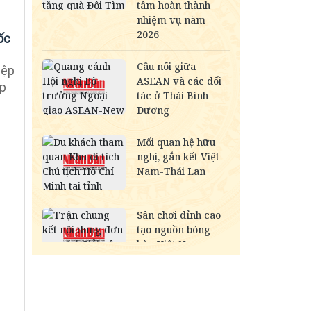
ốc
iệp
ắp