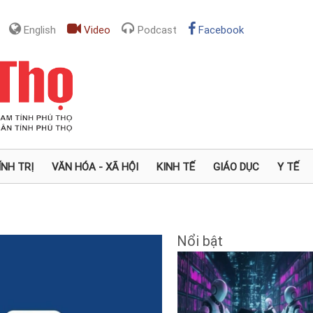
English
Video
Podcast
Facebook
ÍNH TRỊ
VĂN HÓA - XÃ HỘI
KINH TẾ
GIÁO DỤC
Y TẾ
Nổi bật