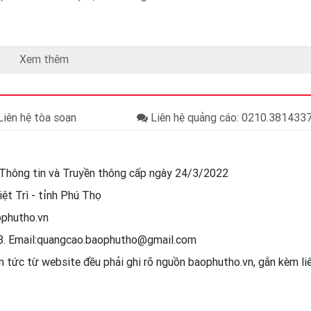
Xem thêm
iên hệ tòa soạn
Liên hệ quảng cáo: 0210.38143
Thông tin và Truyền thông cấp ngày 24/3/2022
ệt Trì - tỉnh Phú Thọ
ophutho.vn
88. Email:quangcao.baophutho@gmail.com
in tức từ website đều phải ghi rõ nguồn baophutho.vn, gắn kèm l