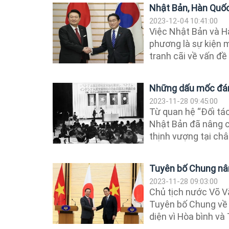
Nhật Bản, Hàn Quốc 
2023-12-04 10:41:00
Việc Nhật Bản và H
phương là sự kiện m
tranh cãi về vấn đề l
Những dấu mốc đán
2023-11-28 09:45:00
Từ quan hệ “Đối tác
Nhật Bản đã nâng cấ
thịnh vượng tại châu
Tuyên bố Chung nân
2023-11-28 09:03:00
Chủ tịch nước Võ V
Tuyên bố Chung về 
diện vì Hòa bình và 