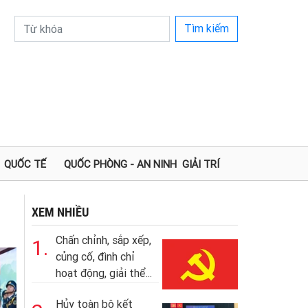
Tìm kiếm
QUỐC TẾ
QUỐC PHÒNG - AN NINH
GIẢI TRÍ
XEM NHIỀU
Chấn chỉnh, sắp xếp,
1.
củng cố, đình chỉ
hoạt động, giải thể...
Hủy toàn bộ kết