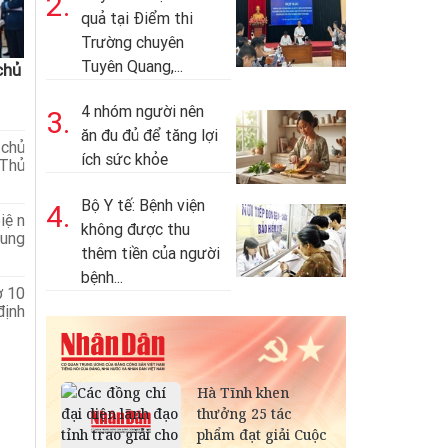
2.
quả tại Điểm thi
Trường chuyên
Tuyên Quang,...
chủ
4 nhóm người nên
3.
ăn đu đủ để tăng lợi
chủ
ích sức khỏe
Thủ
Bộ Y tế: Bệnh viện
4.
iện
không được thu
xung
thêm tiền của người
bệnh...
ợ 10
ịnh