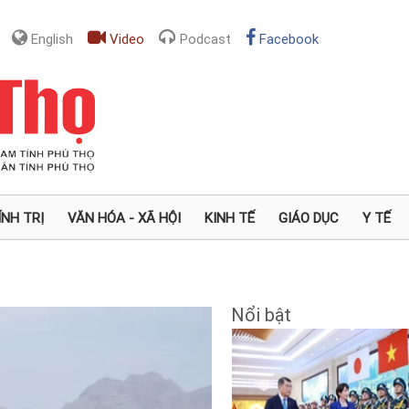
English
Video
Podcast
Facebook
ÍNH TRỊ
VĂN HÓA - XÃ HỘI
KINH TẾ
GIÁO DỤC
Y TẾ
Nổi bật