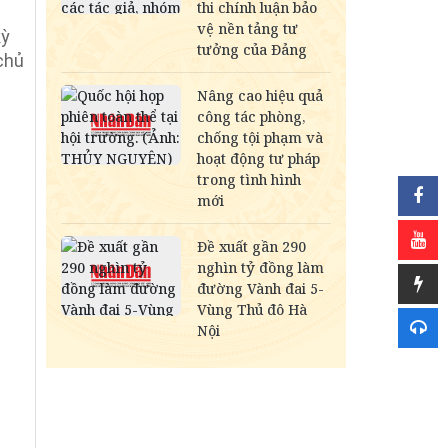
kỳ
chủ