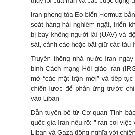
thủy lôi của Iran và các cuộc đụng đ
Iran phong tỏa Eo biển Hormuz bằng
soát hàng hải nghiêm ngặt, triển kha
bị bay không người lái (UAV) và độ
sát, cảnh cáo hoặc bắt giữ các tàu 
Truyền thông nhà nước Iran ngày
binh Cách mạng Hồi giáo Iran (IRG
mở “các mặt trận mới” và tiếp tụ
chiến lược để phản ứng trước chiế
vào Liban.
Dẫn tuyên bố từ Cơ quan Tình báo
quốc gia Iran nêu rõ: "Iran coi việc
Liban và Gaza đồng nghĩa với chiến 