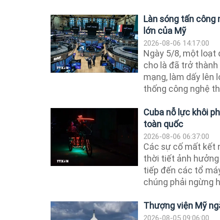
Làn sóng tấn công
lớn của Mỹ
2026-08-06 14:17:00
Ngày 5/8, một loạt
cho là đã trở thành
mạng, làm dấy lên l
thống công nghệ th
Cuba nỗ lực khôi p
toàn quốc
2026-08-06 06:37:00
Các sự cố mất kết 
thời tiết ảnh hưởng
tiếp đến các tổ má
chúng phải ngừng h
Thượng viện Mỹ ng
2026-08-05 09:06:00