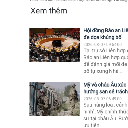
Xem thêm
Hội đồng Bảo an Li
đe dọa khủng bố
2026-08-07 09:54:00
Tại trụ sở Liên hợp
Bảo an Liên hợp qu
để đánh giá mối đe
bố tự xưng Nhà...
Mỹ và châu Âu xúc 
hướng san sẻ trác
2026-08-07 06:49:00
Sau hàng loạt cảnh 
ninh”, Mỹ chính thứ
sự tại châu Âu. Bướ
ưu tiên...