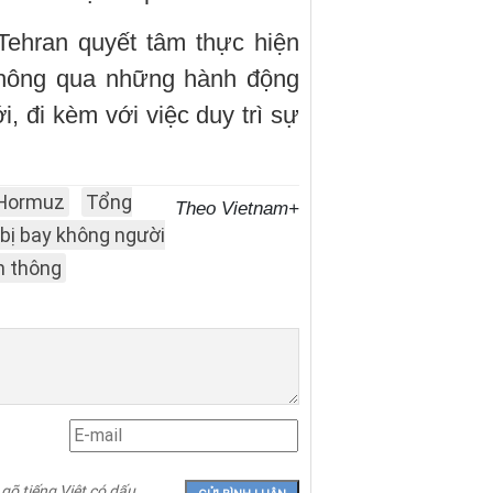
Tehran quyết tâm thực hiện
 thông qua những hành động
, đi kèm với việc duy trì sự
 Hormuz
Tổng
Theo Vietnam+
 bị bay không người
n thông
 gõ tiếng Việt có dấu