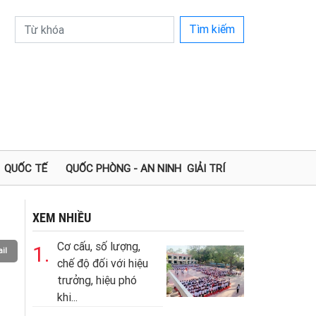
Tìm kiếm
QUỐC TẾ
QUỐC PHÒNG - AN NINH
GIẢI TRÍ
XEM NHIỀU
Cơ cấu, số lượng,
1.
il
chế độ đối với hiệu
trưởng, hiệu phó
khi...