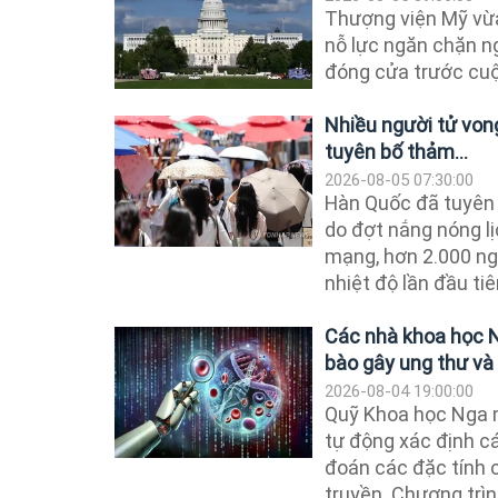
Thượng viện Mỹ vừa
nỗ lực ngăn chặn ng
đóng cửa trước cuộ
Nhiều người tử vong
tuyên bố thảm...
2026-08-05 07:30:00
Hàn Quốc đã tuyên 
do đợt nắng nóng lị
mạng, hơn 2.000 ng
nhiệt độ lần đầu tiên
Các nhà khoa học N
bào gây ung thư và
2026-08-04 19:00:00
Quỹ Khoa học Nga 
tự động xác định cá
đoán các đặc tính c
truyền. Chương trình