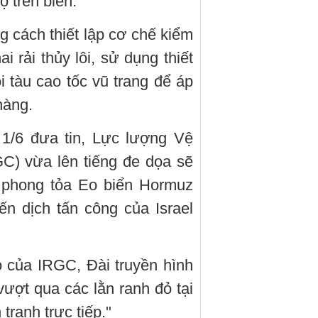
ộ trên biển.
 cách thiết lập cơ chế kiểm
i rải thủy lôi, sử dụng thiết
i tàu cao tốc vũ trang để áp
hàng.
 1/6 đưa tin, Lực lượng Vệ
C) vừa lên tiếng đe dọa sẽ
c phong tỏa Eo biển Hormuz
n dịch tấn công của Israel
 của IRGC, Đài truyền hình
 vượt qua các lằn ranh đỏ tại
tranh trực tiếp."