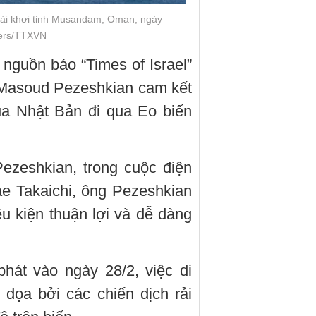
oài khơi tỉnh Musandam, Oman, ngày
ters/TTXVN
nguồn báo “Times of Israel”
n Masoud Pezeshkian cam kết
ủa Nhật Bản đi qua Eo biển
ezeshkian, trong cuộc điện
e Takaichi, ông Pezeshkian
ều kiện thuận lợi và dễ dàng
hát vào ngày 28/2, việc di
dọa bởi các chiến dịch rải