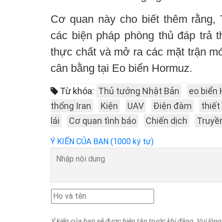
Cơ quan này cho biết thêm rằng, 
các biện pháp phòng thủ đáp trả
thực chất và mở ra các mặt trận mới
cân bằng tại Eo biển Hormuz.
Từ khóa:
Thủ tướng Nhật Bản
eo biển
thống Iran
Kiện
UAV
Điện đàm
thiết
lái
Cơ quan tình báo
Chiến dịch
Truyề
Ý KIẾN CỦA BẠN (1000 ký tự)
Ý kiến của bạn sẽ được biên tập trước khi đăng. Vui lòng