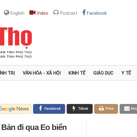
English
Video
Podcast
Facebook
ÍNH TRỊ
VĂN HÓA - XÃ HỘI
KINH TẾ
GIÁO DỤC
Y TẾ
Facebook
Tiktok
Print
Ema
t Bản đi qua Eo biển