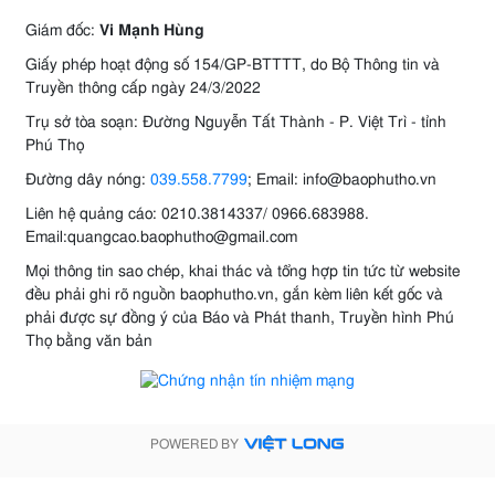
Giám đốc:
Vi Mạnh Hùng
Giấy phép hoạt động số 154/GP-BTTTT, do Bộ Thông tin và
Truyền thông cấp ngày 24/3/2022
Trụ sở tòa soạn: Đường Nguyễn Tất Thành - P. Việt Trì - tỉnh
Phú Thọ
Đường dây nóng:
039.558.7799
; Email: info@baophutho.vn
Liên hệ quảng cáo: 0210.3814337/ 0966.683988.
Email:quangcao.baophutho@gmail.com
Mọi thông tin sao chép, khai thác và tổng hợp tin tức từ website
đều phải ghi rõ nguồn baophutho.vn, gắn kèm liên kết gốc và
phải được sự đồng ý của Báo và Phát thanh, Truyền hình Phú
Thọ bằng văn bản
POWERED BY