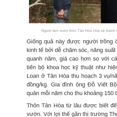
Người làm vườn thôn Tân Hòa chia sẻ thành c
Giống quả này được người trồng ổ
kinh tế bởi dễ chăm sóc, năng suất
quanh năm, giá cao hơn so với các
tiến bộ khoa học kỹ thuật như hiện
Loan ở Tân Hòa thu hoạch 3 vụ/nă
đồng/kg. Gia đình ông Đỗ Viết Bội
quân mỗi năm cho thu khoảng 150 t
Thôn Tân Hòa từ lâu được biết đế
vườn. Với lợi thế gần thị trường Th