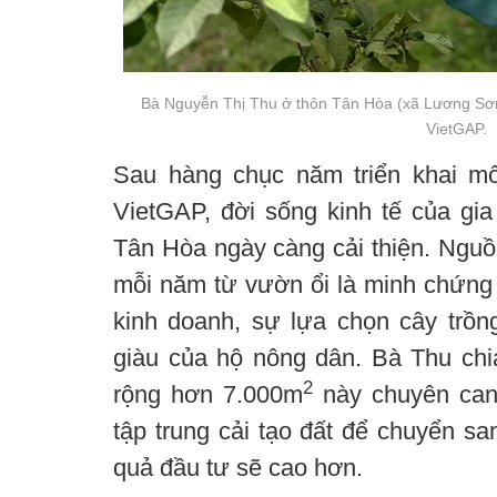
Bà Nguyễn Thị Thu ở thôn Tân Hòa (xã Lương Sơn
VietGAP.
Sau hàng chục năm triển khai mô
VietGAP, đời sống kinh tế của gi
Tân Hòa ngày càng cải thiện. Nguồ
mỗi năm từ vườn ổi là minh chứn
kinh doanh, sự lựa chọn cây trồ
giàu của hộ nông dân. Bà Thu chi
2
rộng hơn 7.000m
này chuyên canh
tập trung cải tạo đất để chuyển san
quả đầu tư sẽ cao hơn.