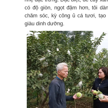
có độ giòn, ngọt đậm hơn, tôi dà
chăm sóc, kỳ công ủ cá tươi, tạ
giàu dinh dưỡng.