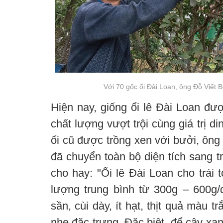
Với 70 gốc ổi Đài Loan, ông Đỗ Viết B
Hiện nay, giống ổi lê Đài Loan đư
chất lượng vượt trội cùng giá trị d
ổi cũ được trồng xen với bưởi, ông
đã chuyển toàn bộ diện tích sang t
cho hay: "Ổi lê Đài Loan cho trái t
lượng trung bình từ 300g – 600g
sần, cùi dày, ít hạt, thịt quả màu t
nhẹ đặc trưng. Đặc biệt, để cây xanh