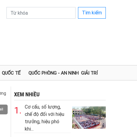
Tìm kiếm
QUỐC TẾ
QUỐC PHÒNG - AN NINH
GIẢI TRÍ
ường
XEM NHIỀU
Cơ cấu, số lượng,
1.
il
chế độ đối với hiệu
trưởng, hiệu phó
khi...