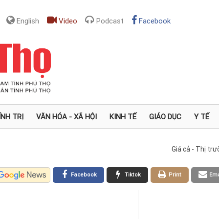
English
Video
Podcast
Facebook
ÍNH TRỊ
VĂN HÓA - XÃ HỘI
KINH TẾ
GIÁO DỤC
Y TẾ
Giá cả - Thị tr
Facebook
Tiktok
Print
Ema