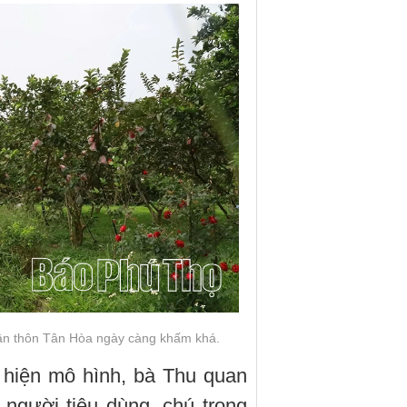
dân thôn Tân Hòa ngày càng khấm khá.
c hiện mô hình, bà Thu quan
 người tiêu dùng, chú trọng