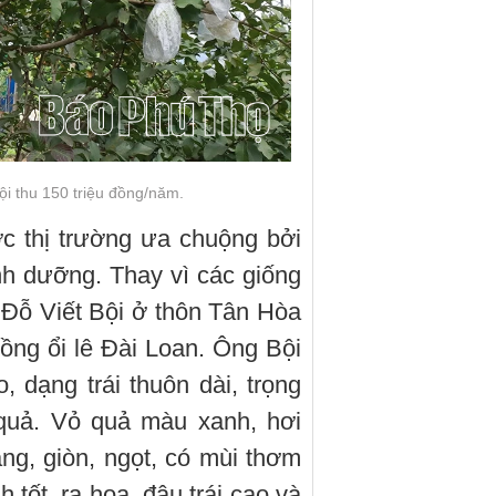
ội thu 150 triệu đồng/năm.
ợc thị trường ưa chuộng bởi
inh dưỡng. Thay vì các giống
 Đỗ Viết Bội ở thôn Tân Hòa
rồng ổi lê Đài Loan. Ông Bội
o, dạng trái thuôn dài, trọng
/quả. Vỏ quả màu xanh, hơi
rắng, giòn, ngọt, có mùi thơm
 tốt, ra hoa, đậu trái cao và