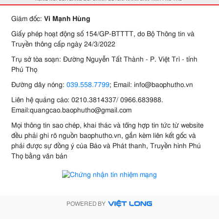
Giám đốc:
Vi Mạnh Hùng
Giấy phép hoạt động số 154/GP-BTTTT, do Bộ Thông tin và
Truyền thông cấp ngày 24/3/2022
Trụ sở tòa soạn: Đường Nguyễn Tất Thành - P. Việt Trì - tỉnh
Phú Thọ
Đường dây nóng:
039.558.7799
; Email: info@baophutho.vn
Liên hệ quảng cáo: 0210.3814337/ 0966.683988.
Email:quangcao.baophutho@gmail.com
Mọi thông tin sao chép, khai thác và tổng hợp tin tức từ website
đều phải ghi rõ nguồn baophutho.vn, gắn kèm liên kết gốc và
phải được sự đồng ý của Báo và Phát thanh, Truyền hình Phú
Thọ bằng văn bản
POWERED BY