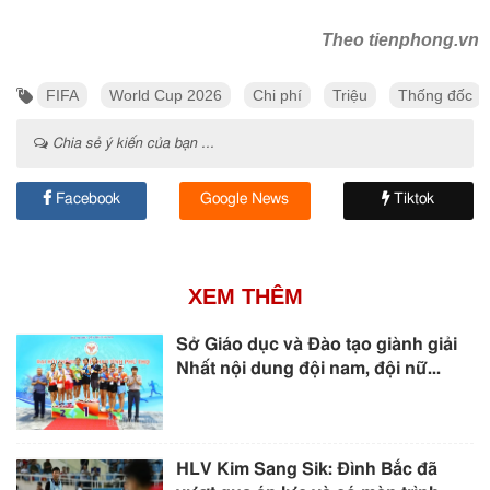
Theo tienphong.vn
FIFA
World Cup 2026
Chi phí
Triệu
Thống đốc
Chia sẻ ý kiến của bạn ...
Facebook
Google News
Tiktok
XEM THÊM
Sở Giáo dục và Đào tạo giành giải
Nhất nội dung đội nam, đội nữ...
HLV Kim Sang Sik: Đình Bắc đã