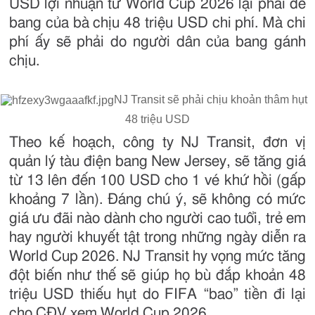
USD lợi nhuận từ World Cup 2026 lại phải để
bang của bà chịu 48 triệu USD chi phí. Mà chi
phí ấy sẽ phải do người dân của bang gánh
chịu.
NJ Transit sẽ phải chịu khoản thâm hụt
48 triệu USD
Theo kế hoạch, công ty NJ Transit, đơn vị
quản lý tàu điện bang New Jersey, sẽ tăng giá
từ 13 lên đến 100 USD cho 1 vé khứ hồi (gấp
khoảng 7 lần). Đáng chú ý, sẽ không có mức
giá ưu đãi nào dành cho người cao tuổi, trẻ em
hay người khuyết tật trong những ngày diễn ra
World Cup 2026. NJ Transit hy vọng mức tăng
đột biến như thế sẽ giúp họ bù đắp khoản 48
triệu USD thiếu hụt do FIFA “bao” tiền đi lại
cho CĐV xem World Cup 2026.