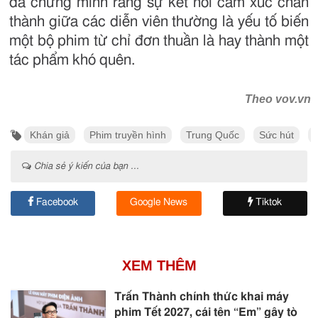
đã chứng minh rằng sự kết nối cảm xúc chân
thành giữa các diễn viên thường là yếu tố biến
một bộ phim từ chỉ đơn thuần là hay thành một
tác phẩm khó quên.
Theo vov.vn
Khán giả
Phim truyền hình
Trung Quốc
Sức hút
Chia sẻ ý kiến của bạn ...
Facebook
Google News
Tiktok
XEM THÊM
Trấn Thành chính thức khai máy
phim Tết 2027, cái tên “Em” gây tò