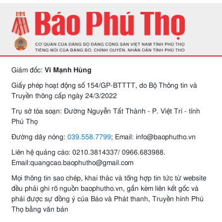
Giám đốc:
Vi Mạnh Hùng
Giấy phép hoạt động số 154/GP-BTTTT, do Bộ Thông tin và
Truyền thông cấp ngày 24/3/2022
Trụ sở tòa soạn: Đường Nguyễn Tất Thành - P. Việt Trì - tỉnh
Phú Thọ
Đường dây nóng:
039.558.7799
; Email: info@baophutho.vn
Liên hệ quảng cáo: 0210.3814337/ 0966.683988.
Email:quangcao.baophutho@gmail.com
Mọi thông tin sao chép, khai thác và tổng hợp tin tức từ website
đều phải ghi rõ nguồn baophutho.vn, gắn kèm liên kết gốc và
phải được sự đồng ý của Báo và Phát thanh, Truyền hình Phú
Thọ bằng văn bản