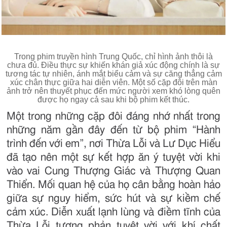
Trong phim truyền hình Trung Quốc, chỉ hình ảnh thôi là
chưa đủ. Điều thực sự khiến khán giả xúc động chính là sự
tương tác tự nhiên, ánh mắt biểu cảm và sự căng thẳng cảm
xúc chân thực giữa hai diễn viên. Một số cặp đôi trên màn
ảnh trở nên thuyết phục đến mức người xem khó lòng quên
được họ ngay cả sau khi bộ phim kết thúc.
Một trong những cặp đôi đáng nhớ nhất trong
những năm gần đây đến từ bộ phim “Hành
trình đến với em”, nơi Thừa Lỗi và Lư Dục Hiểu
đã tạo nên một sự kết hợp ăn ý tuyệt vời khi
vào vai Cung Thượng Giác và Thượng Quan
Thiển. Mối quan hệ của họ cân bằng hoàn hảo
giữa sự nguy hiểm, sức hút và sự kiềm chế
cảm xúc. Diễn xuất lạnh lùng và điềm tĩnh của
Thừa Lỗi tương phản tuyệt vời với khí chất