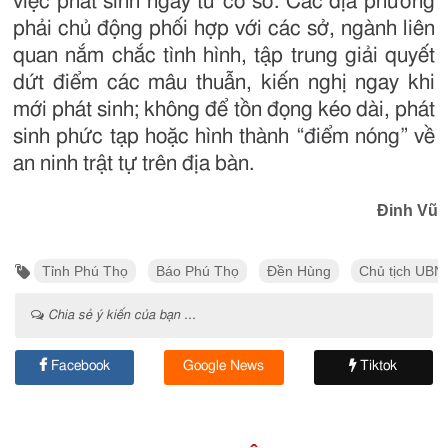
việc phát sinh ngay từ cơ sở. Các địa phương
phải chủ động phối hợp với các sở, ngành liên
quan nắm chắc tình hình, tập trung giải quyết
dứt điểm các mâu thuẫn, kiến nghị ngay khi
mới phát sinh; không để tồn đọng kéo dài, phát
sinh phức tạp hoặc hình thành “điểm nóng” về
an ninh trật tự trên địa bàn.
Đinh Vũ
Tỉnh Phú Thọ
Báo Phú Thọ
Đền Hùng
Chủ tịch UBND
Chia sẻ ý kiến của bạn ...
Facebook
Google News
Tiktok