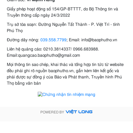
Giám đốc:
Vi Mạnh Hùng
Giấy phép hoạt động số 154/GP-BTTTT, do Bộ Thông tin và
Truyền thông cấp ngày 24/3/2022
Trụ sở tòa soạn: Đường Nguyễn Tất Thành - P. Việt Trì - tỉnh
Phú Thọ
Đường dây nóng:
039.558.7799
; Email: info@baophutho.vn
Liên hệ quảng cáo: 0210.3814337/ 0966.683988.
Email:quangcao.baophutho@gmail.com
Mọi thông tin sao chép, khai thác và tổng hợp tin tức từ website
đều phải ghi rõ nguồn baophutho.vn, gắn kèm liên kết gốc và
phải được sự đồng ý của Báo và Phát thanh, Truyền hình Phú
Thọ bằng văn bản
POWERED BY