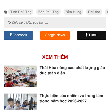
Tỉnh Phú Thọ
Báo Phú Thọ
Đền Hùng
Phú thọ
Đ
Chia sẻ ý kiến của bạn ...
Facebook
Google News
Tiktok
XEM THÊM
Thái Hòa nâng cao chất lượng giáo
dục toàn diện
Thực hiện các nhiệm vụ trọng tâm
trong năm học 2026-2027