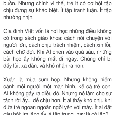
buồn. Nhưng chính vì thế, trẻ ít có cơ hội tập
chịu đựng sự khác biệt. Ít tập tranh luận. Ít tập
nhường nhịn.
Gia đình Việt vốn là nơi học những điều không
có trong sách giáo khoa: cách nói chuyện với
người lớn, cách chịu trách nhiệm, cách xin lỗi,
cách chờ đợi. Khi AI chen vào quá sâu, những
bài học ấy không mất đi ngay. Chúng chỉ bị
đẩy lùi, xa dần, và khó nhận ra hơn.
Xuân là mùa sum họp. Nhưng không hiếm
cảnh mỗi người một màn hình, kể cả trẻ con.
AI không gây ra điều đó. Nhưng nó làm cho sự
tách rời ấy... dễ chịu hơn. Ít ai thấy khó chịu khi
đứa trẻ ngoan ngoãn ngồi yên với máy. Ít ai đặt
câu hỏi: im lặng ấy là tập trung, hay là cô lập?