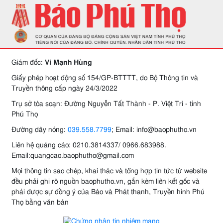
Giám đốc:
Vi Mạnh Hùng
Giấy phép hoạt động số 154/GP-BTTTT, do Bộ Thông tin và
Truyền thông cấp ngày 24/3/2022
Trụ sở tòa soạn: Đường Nguyễn Tất Thành - P. Việt Trì - tỉnh
Phú Thọ
Đường dây nóng:
039.558.7799
; Email: info@baophutho.vn
Liên hệ quảng cáo: 0210.3814337/ 0966.683988.
Email:quangcao.baophutho@gmail.com
Mọi thông tin sao chép, khai thác và tổng hợp tin tức từ website
đều phải ghi rõ nguồn baophutho.vn, gắn kèm liên kết gốc và
phải được sự đồng ý của Báo và Phát thanh, Truyền hình Phú
Thọ bằng văn bản