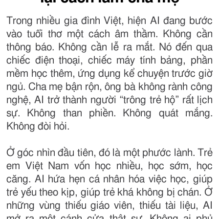
Trong nhiều gia đình Việt, hiện AI đang bước
vào tuổi thơ một cách âm thầm. Không cần
thông báo. Không cần lễ ra mắt. Nó đến qua
chiếc điện thoại, chiếc máy tính bảng, phần
mềm học thêm, ứng dụng kể chuyện trước giờ
ngủ. Cha mẹ bận rộn, ông bà không rành công
nghệ, AI trở thành người “trông trẻ hộ” rất lịch
sự. Không than phiền. Không quát mắng.
Không đòi hỏi.
Ở góc nhìn đầu tiên, đó là một phước lành. Trẻ
em Việt Nam vốn học nhiều, học sớm, học
căng. AI hứa hẹn cá nhân hóa việc học, giúp
trẻ yếu theo kịp, giúp trẻ khá không bị chán. Ở
những vùng thiếu giáo viên, thiếu tài liệu, AI
mở ra một cánh cửa thật sự. Không ai phủ