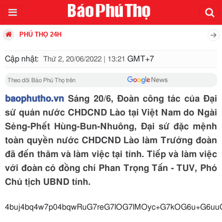
PHÚ THỌ 24H
Cập nhật:
GMT+7
Thứ 2, 20/06/2022 | 13:21
Theo dõi Báo Phú Thọ trên
baophutho.vn
Sáng 20/6, Đoàn công tác của Đại
sứ quán nước CHDCND Lào tại Việt Nam do Ngài
Sẻng-Phết Hùng-Bun-Nhuông, Đại sứ đặc mệnh
toàn quyền nước CHDCND Lào làm Trưởng đoàn
đã đến thăm và làm việc tại tỉnh. Tiếp và làm việc
với đoàn có đồng chí Phan Trọng Tấn - TUV, Phó
Chủ tịch UBND tỉnh.
4buj4bq4w7p04bqwRuG7reG7lOG7lMOyc+G7k