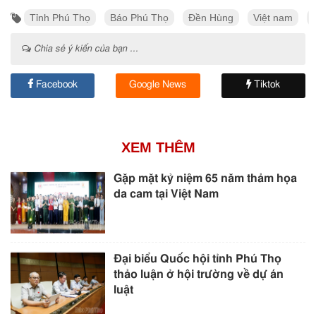
Tỉnh Phú Thọ
Báo Phú Thọ
Đền Hùng
Việt nam
Chia sẻ ý kiến của bạn ...
Facebook
Google News
Tiktok
XEM THÊM
Gặp mặt kỷ niệm 65 năm thảm họa
da cam tại Việt Nam
Đại biểu Quốc hội tỉnh Phú Thọ
thảo luận ở hội trường về dự án
luật