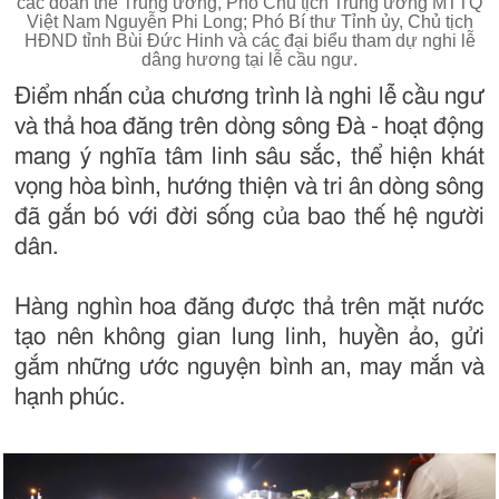
các đoàn thể Trung ương, Phó Chủ tịch Trung ương MTTQ
Việt Nam Nguyễn Phi Long; Phó Bí thư Tỉnh ủy, Chủ tịch
HĐND tỉnh Bùi Đức Hinh và các đại biểu tham dự nghi lễ
dâng hương tại lễ cầu ngư.
Điểm nhấn của chương trình là nghi lễ cầu ngư
và thả hoa đăng trên dòng sông Đà - hoạt động
mang ý nghĩa tâm linh sâu sắc, thể hiện khát
vọng hòa bình, hướng thiện và tri ân dòng sông
đã gắn bó với đời sống của bao thế hệ người
dân.
Hàng nghìn hoa đăng được thả trên mặt nước
tạo nên không gian lung linh, huyền ảo, gửi
gắm những ước nguyện bình an, may mắn và
hạnh phúc.