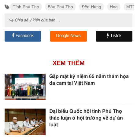
Tỉnh Phú Thọ
Báo Phú Thọ
Đền Hùng
Hoa
MTTQ
Chia sẻ ý kiến của bạn ...
Facebook
Google News
Tiktok
XEM THÊM
Gặp mặt kỷ niệm 65 năm thảm họa
da cam tại Việt Nam
Đại biểu Quốc hội tỉnh Phú Thọ
thảo luận ở hội trường về dự án
luật