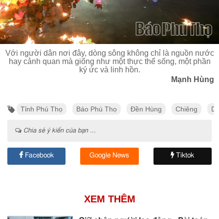
Với người dân nơi đây, dòng sông không chỉ là nguồn nước
hay cảnh quan mà giống như một thực thể sống, một phần
ký ức và linh hồn.
Mạnh Hùng
Tỉnh Phú Thọ
Báo Phú Thọ
Đền Hùng
Chiêng
Dò
Chia sẻ ý kiến của bạn ...
Facebook
Google News
Tiktok
XEM THÊM