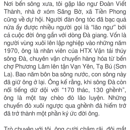
Nơi bến sông xưa, tôi gặp lão ngư Đoàn Viết
Thành, nhà ở xóm Săng Bờ, xã Tiền Phong
cũng về dự hội. Người đàn ông tóc đã bạc quá
nửa ấy được nhiều người gọi là “lão ngư” bởi
cả cuộc đời ông gắn với dòng Đà giang. Vốn là
người vùng xuôi lên lập nghiệp vào những năm
1970, ông là nhân viên của HTX Vận tải thủy
sông Đà, chuyên vận chuyển hàng hóa từ bến
chợ Phương Lâm lên tận Vạn Yên, Tạ Bú (Sơn
La). Bao năm bôn ba sông nước, con sông này
đã giữ ông ở lại. Ông kể rằng, khi sông Đà còn
nổi tiếng dữ dội với “170 thác, 130 ghềnh”,
ông là một tay chèo đò lão luyện. Những
chuyến đò xuôi ngược qua ghềnh đá hiểm trở
đã trở thành một phần ký ức đời ông.
Trò chuyện với tôi, ông cười chậm rãi, đôi mắt