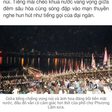
núi. Tiếng mái chèo khua nước vang vọng giữa
đêm sâu hòa cùng sóng đập vào mạn thuyền
nghe hun hút như tiếng gọi của đại ngàn.
Giữa tiếng chiêng vọng núi và ánh hoa đăng trôi trên mặt
nước, đâu đó vẫn có cảm giác hơi thở của phố chợ Phương
Lâm xưa.