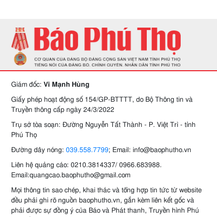
Giám đốc:
Vi Mạnh Hùng
Giấy phép hoạt động số 154/GP-BTTTT, do Bộ Thông tin và
Truyền thông cấp ngày 24/3/2022
Trụ sở tòa soạn: Đường Nguyễn Tất Thành - P. Việt Trì - tỉnh
Phú Thọ
Đường dây nóng:
039.558.7799
; Email: info@baophutho.vn
Liên hệ quảng cáo: 0210.3814337/ 0966.683988.
Email:quangcao.baophutho@gmail.com
Mọi thông tin sao chép, khai thác và tổng hợp tin tức từ website
đều phải ghi rõ nguồn baophutho.vn, gắn kèm liên kết gốc và
phải được sự đồng ý của Báo và Phát thanh, Truyền hình Phú