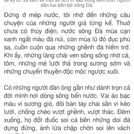
lại ký ức xa xăm về một sử tích in sâu trong tiềm thức người
dân hai bên bờ sông Đà.
Đứng ở mép nước, tôi nhớ đến những câu
chuyện của những người già từng kể. Thuở
chưa có thủy điện, nước sông Đà mùa cạn
xanh ngắt màu đá núi, còn mùa lũ đỏ đục phù
sa, cuồn cuộn qua những ghềnh đá hiểm trở.
Khi ấy, những làng chài ven sông sống nhờ cá,
tôm, những mẻ lưới thả trong sương sớm và
những chuyến thuyền độc mộc ngược xuôi.
Có những người đàn ông gần như dành trọn cả
đời mình nơi dòng sông bến nước. Vai áo bạc
màu vì sương gió, đôi bàn tay chai sần vì kéo
lưới, chống chèo vượt ghềnh, vượt thác. Đêm
xuống, họ đốt đuốc soi cá bên những doi đá
dựng đứng, ánh lửa chập chờn soi lên vách