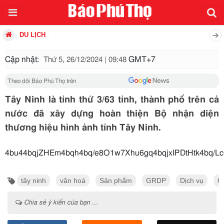
DU LỊCH
Cập nhật:
GMT+7
Thứ 5, 26/12/2024 | 09:48
Theo dõi Báo Phú Thọ trên
Tây Ninh là tỉnh thứ 3/63 tỉnh, thành phố trên cả
nước đã xây dựng hoàn thiện Bộ nhận diện
thương hiệu hình ảnh tỉnh Tây Ninh.
4bu44bqjZHEm4bqh4bq/e8O1w7X
tây ninh
văn hoá
Sản phẩm
GRDP
Dịch vụ
C
Chia sẻ ý kiến của bạn ...