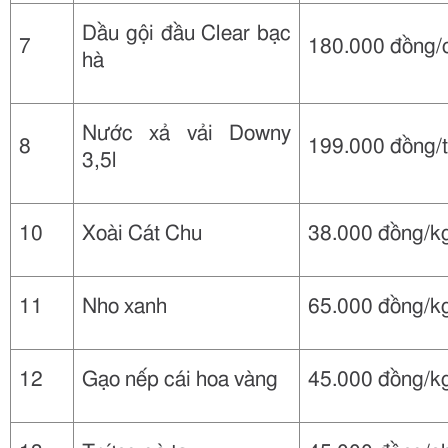
Dầu gội đầu Clear bạc
7
180.000 đồng/
hà
Nước xả vải Downy
8
199.000 đồng/t
3,5l
10
Xoài Cát Chu
38.000 đồng/k
11
Nho xanh
65.000 đồng/k
12
Gạo nếp cái hoa vàng
45.000 đồng/k