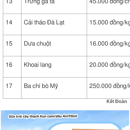
13
Trứng gà ta
45.000 đồng/c
14
Cải thảo Đà Lạt
15.000 đồng/k
15
Dưa chuột
16.000 đồng/k
16
Khoai lang
20.000 đồng/k
17
Ba chỉ bò Mỹ
250.000 đồng/
Kết Đoàn