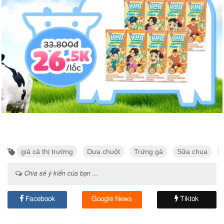
giá cả thị trường
Dưa chuột
Trứng gà
Sữa chua
Chia sẻ ý kiến của bạn ...
Facebook
Google News
Tiktok