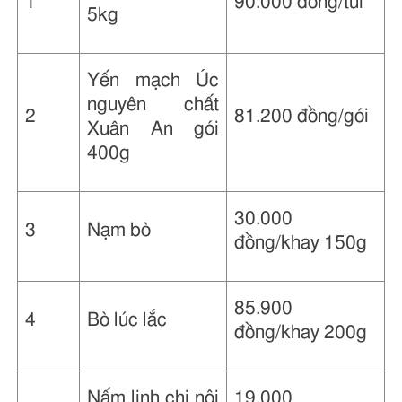
1
90.000 đồng/túi
5kg
Yến mạch Úc
nguyên chất
2
81.200 đồng/gói
Xuân An gói
400g
30.000
3
Nạm bò
đồng/khay 150g
85.900
4
Bò lúc lắc
đồng/khay 200g
Nấm linh chi nội
19.000