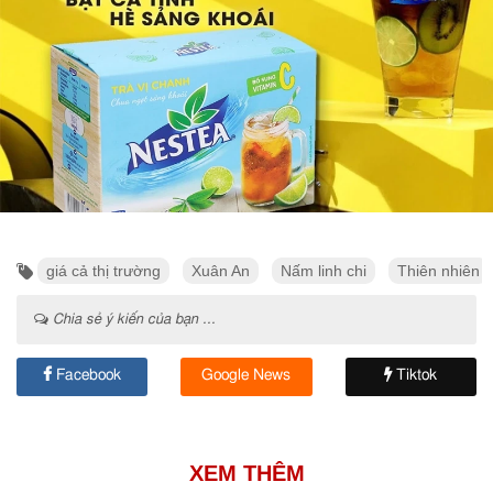
giá cả thị trường
Xuân An
Nấm linh chi
Thiên nhiên
Chia sẻ ý kiến của bạn ...
Facebook
Google News
Tiktok
XEM THÊM