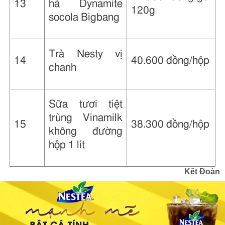
13
hà Dynamite
120g
socola Bigbang
Trà Nesty vị
14
40.600 đồng/hộp
chanh
Sữa tươi tiệt
trùng Vinamilk
15
38.300 đồng/hộp
không đường
hộp 1 lít
Kết Đoàn