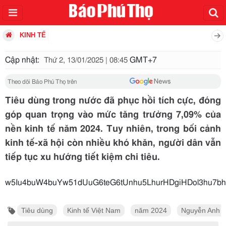
KINH TẾ
Cập nhật:
GMT+7
Thứ 2, 13/01/2025 | 08:45
Theo dõi Báo Phú Thọ trên
Tiêu dùng trong nước đã phục hồi tích cực, đóng
góp quan trọng vào mức tăng trưởng 7,09% của
nền kinh tế năm 2024. Tuy nhiên, trong bối cảnh
kinh tế-xã hội còn nhiều khó khăn, người dân vẫn
tiếp tục xu hướng tiết kiệm chi tiêu.
w5Iu4buW4buYw51dUuG6teG6tU
Tiêu dùng
Kinh tế Việt Nam
năm 2024
Nguyễn Anh 