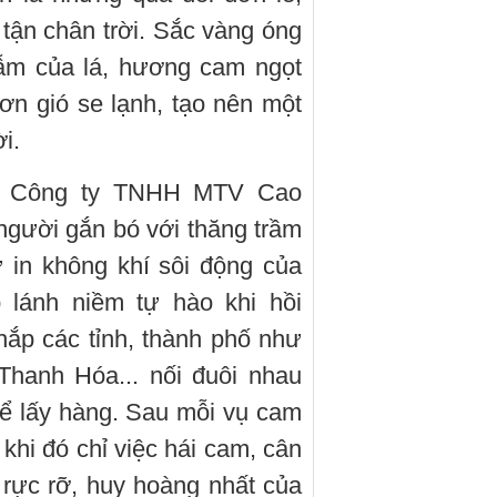
 tận chân trời. Sắc vàng óng
ẫm của lá, hương cam ngọt
 cơn gió se lạnh, tạo nên một
i.
c Công ty TNHH MTV Cao
gười gắn bó với thăng trầm
 in không khí sôi động của
 lánh niềm tự hào khi hồi
hắp các tỉnh, thành phố như
Thanh Hóa... nối đuôi nhau
để lấy hàng. Sau mỗi vụ cam
n khi đó chỉ việc hái cam, cân
ỳ rực rỡ, huy hoàng nhất của