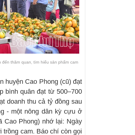
h đến thăm quan, tìm hiểu sản phẩm cam
àn huyện Cao Phong (cũ) đạt
ập bình quân đạt từ 500–700
đạt doanh thu cả tỷ đồng sau
 - một nông dân kỳ cựu ở
xã Cao Phong) nhớ lại: Ngày
 trồng cam. Báo chí còn gọi