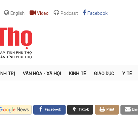
English
Video
Podcast
Facebook
ÍNH TRỊ
VĂN HÓA - XÃ HỘI
KINH TẾ
GIÁO DỤC
Y TẾ
Facebook
Tiktok
Print
Ema