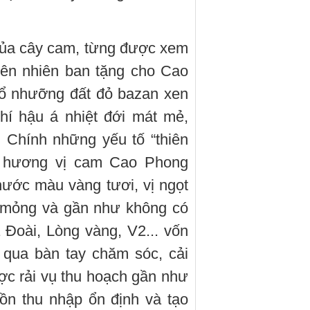
 của cây cam, từng được xem
hiên nhiên ban tặng cho Cao
hổ nhưỡng đất đỏ bazan xen
khí hậu á nhiệt đới mát mẻ,
 Chính những yếu tố “thiên
ột hương vị cam Cao Phong
nước màu vàng tươi, vị ngọt
ỏ mỏng và gần như không có
Đoài, Lòng vàng, V2... vốn
 qua bàn tay chăm sóc, cải
ược rải vụ thu hoạch gần như
ồn thu nhập ổn định và tạo