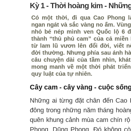
Kỳ 1 - Thời hoàng kim - Nhữn
Có một thời, đi qua Cao Phong 
ngan ngát và sắc vàng no ấm. Vùng
nhỏ bé nép mình ven Quốc lộ 6 
thành “thủ phủ cam” của cả miền
từ lam lũ vươn lên đổi đời, viết 
đời thường. Nhưng phía sau ánh hà
câu chuyện dài của tầm nhìn, kh
mong manh về một thời phát triển
quy luật của tự nhiên.
Cây cam - cây vàng - cuộc sốn
Những ai từng đặt chân đến Cao 
đông trong những năm tháng hoàn
quên khung cảnh mùa cam chín rộ 
Phong, Dũng Phong. Đó không còn