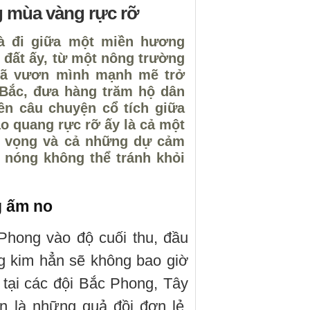
g mùa vàng rực rỡ
là đi giữa một miền hương
 đất ấy, từ một nông trường
đã vươn mình mạnh mẽ trở
 Bắc, đưa hàng trăm hộ dân
nên câu chuyện cổ tích giữa
o quang rực rỡ ấy là cả một
át vọng và cả những dự cảm
 nóng không thể tránh khỏi
g ấm no
Phong vào độ cuối thu, đầu
g kim hẳn sẽ không bao giờ
tại các đội Bắc Phong, Tây
 là những quả đồi đơn lẻ,