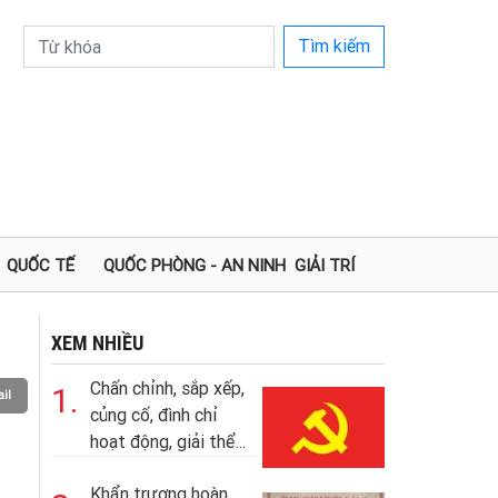
Tìm kiếm
QUỐC TẾ
QUỐC PHÒNG - AN NINH
GIẢI TRÍ
XEM NHIỀU
Chấn chỉnh, sắp xếp,
1.
il
củng cố, đình chỉ
hoạt động, giải thể...
Khẩn trương hoàn