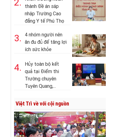
2.
thành Đề án sáp
nhập Trường Cao
đẳng Y tế Phú Thọ
4 nhóm người nên
3.
ăn đu đủ để tăng lợi
ích sức khỏe
Hủy toàn bộ kết
4.
quả tại Điểm thi
Trường chuyên
Tuyên Quang,...
Việt Trì về với cội nguồn