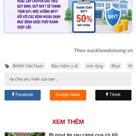
Theo suckhoedoisong.vn
BHXH Việt Nam
Bảo hiểm y tế
mở rộng
Bhyt
Khá
Chia sẻ ý kiến của bạn ...
Facebook
Google News
Tiktok
XEM THÊM
Bị gout ăn rau càng cua có tốt