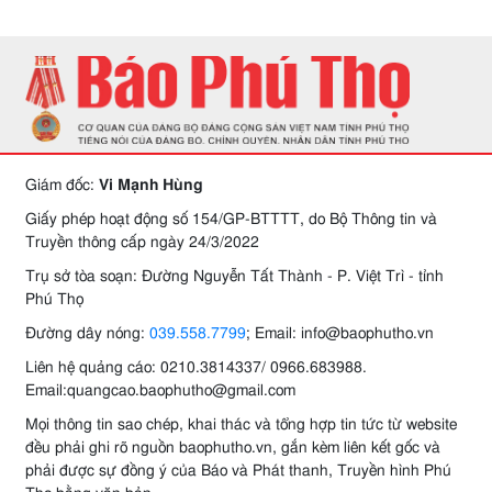
Giám đốc:
Vi Mạnh Hùng
Giấy phép hoạt động số 154/GP-BTTTT, do Bộ Thông tin và
Truyền thông cấp ngày 24/3/2022
Trụ sở tòa soạn: Đường Nguyễn Tất Thành - P. Việt Trì - tỉnh
Phú Thọ
Đường dây nóng:
039.558.7799
; Email: info@baophutho.vn
Liên hệ quảng cáo: 0210.3814337/ 0966.683988.
Email:quangcao.baophutho@gmail.com
Mọi thông tin sao chép, khai thác và tổng hợp tin tức từ website
đều phải ghi rõ nguồn baophutho.vn, gắn kèm liên kết gốc và
phải được sự đồng ý của Báo và Phát thanh, Truyền hình Phú