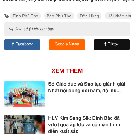
Tỉnh Phú Thọ
Báo Phú Thọ
Đền Hùng
Hội khỏe phù
Chia sẻ ý kiến của bạn ...
Facebook
Google News
Tiktok
XEM THÊM
Sở Giáo dục và Đào tạo giành giải
Nhất nội dung đội nam, đội nữ...
HLV Kim Sang Sik: Đình Bắc đã
vượt qua áp lực và có màn trình
diễn xuất sắc