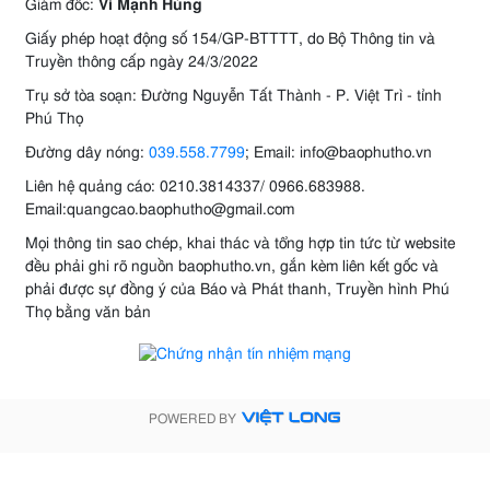
Giám đốc:
Vi Mạnh Hùng
Giấy phép hoạt động số 154/GP-BTTTT, do Bộ Thông tin và
Truyền thông cấp ngày 24/3/2022
Trụ sở tòa soạn: Đường Nguyễn Tất Thành - P. Việt Trì - tỉnh
Phú Thọ
Đường dây nóng:
039.558.7799
; Email: info@baophutho.vn
Liên hệ quảng cáo: 0210.3814337/ 0966.683988.
Email:quangcao.baophutho@gmail.com
Mọi thông tin sao chép, khai thác và tổng hợp tin tức từ website
đều phải ghi rõ nguồn baophutho.vn, gắn kèm liên kết gốc và
phải được sự đồng ý của Báo và Phát thanh, Truyền hình Phú
Thọ bằng văn bản
POWERED BY