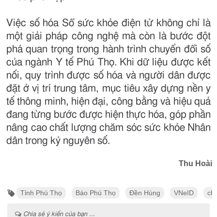
Việc số hóa Sổ sức khỏe điện tử không chỉ là
một giải pháp công nghệ mà còn là bước đột
phá quan trọng trong hành trình chuyển đổi số
của ngành Y tế Phú Thọ. Khi dữ liệu được kết
nối, quy trình được số hóa và người dân được
đặt ở vị trí trung tâm, mục tiêu xây dựng nền y
tế thông minh, hiện đại, công bằng và hiệu quả
đang từng bước được hiện thực hóa, góp phần
nâng cao chất lượng chăm sóc sức khỏe Nhân
dân trong kỷ nguyên số.
Thu Hoài
Tỉnh Phú Thọ
Báo Phú Thọ
Đền Hùng
VNeID
ch
Chia sẻ ý kiến của bạn ...