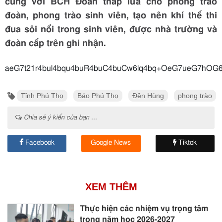
cùng với BCH Đoàn thắp lửa cho phong trào
đoàn, phong trào sinh viên, tạo nên khí thế thi
đua sôi nổi trong sinh viên, được nhà trường và
đoàn cấp trên ghi nhận.
aeG7t21r4bul4bqu4buR4buC4buCw6lq4b
Tỉnh Phú Thọ
Báo Phú Thọ
Đền Hùng
phong trào
Chia sẻ ý kiến của bạn ...
Facebook
Google News
Tiktok
XEM THÊM
Thực hiện các nhiệm vụ trọng tâm
trong năm học 2026-2027