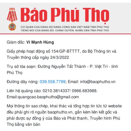
Giám đốc:
Vi Mạnh Hùng
Giấy phép hoạt động số 154/GP-BTTTT, do Bộ Thông tin và
Truyền thông cấp ngày 24/3/2022
Trụ sở tòa soạn: Đường Nguyễn Tất Thành - P. Việt Trì - tỉnh
Phú Thọ
Đường dây nóng:
039.558.7799
; Email: info@baophutho.vn
Liên hệ quảng cáo: 0210.3814337/ 0966.683988.
Email:quangcao.baophutho@gmail.com
Mọi thông tin sao chép, khai thác và tổng hợp tin tức từ website
đều phải ghi rõ nguồn baophutho.vn, gắn kèm liên kết gốc và
phải được sự đồng ý của Báo và Phát thanh, Truyền hình Phú
Thọ bằng văn bản