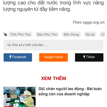
lượng cao cho đất nước trong lĩnh vực năng
lượng nguyên tử đầy tiềm năng.
Theo sggp.org.vn
Tỉnh Phú Thọ
Báo Phú Thọ
Đền Hùng
Đà lạt
Chi
Chia sẻ ý kiến của bạn ...
Facebook
Google News
Tiktok
XEM THÊM
Giữ chân người lao động - Bài toán
sống còn của doanh nghiệp