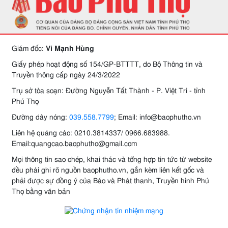
Giám đốc:
Vi Mạnh Hùng
Giấy phép hoạt động số 154/GP-BTTTT, do Bộ Thông tin và
Truyền thông cấp ngày 24/3/2022
Trụ sở tòa soạn: Đường Nguyễn Tất Thành - P. Việt Trì - tỉnh
Phú Thọ
Đường dây nóng:
039.558.7799
; Email: info@baophutho.vn
Liên hệ quảng cáo: 0210.3814337/ 0966.683988.
Email:quangcao.baophutho@gmail.com
Mọi thông tin sao chép, khai thác và tổng hợp tin tức từ website
đều phải ghi rõ nguồn baophutho.vn, gắn kèm liên kết gốc và
phải được sự đồng ý của Báo và Phát thanh, Truyền hình Phú
Thọ bằng văn bản