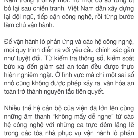
Nam trong thời kỳ mới. Từ một cơ sở từng bị
bỏ lại sau chiến tranh, Việt Nam dần xây dựng
lại đội ngũ, tiếp cận công nghệ, rồi từng bước
làm chủ vận hành.
Để vận hành lò phản ứng và các hệ công nghệ,
mọi quy trình diễn ra với yêu cầu chính xác gần
như tuyệt đối. Từ kiểm tra thông số, kiểm soát
bức xạ đến giám sát an toàn đều được thực
hiện nghiêm ngặt. Ở lĩnh vực mà chỉ một sai số
nhỏ cũng không được phép xảy ra, văn hóa an
toàn trở thành nguyên tắc tiên quyết.
Nhiều thế hệ cán bộ của viện đã lớn lên cùng
những âm thanh “không mấy dễ nghe” từ các
hệ công nghệ với những ca trực đêm lặng lẽ
trong các tòa nhà phục vụ vận hành lò phản