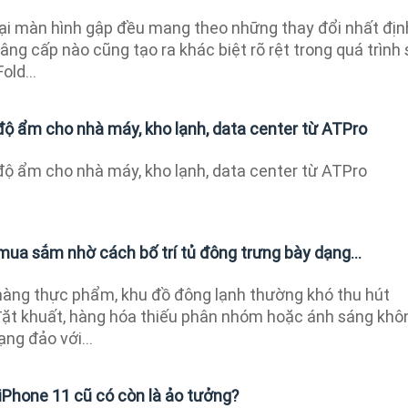
oại màn hình gập đều mang theo những thay đổi nhất địn
ng cấp nào cũng tạo ra khác biệt rõ rệt trong quá trình 
old...
độ ẩm cho nhà máy, kho lạnh, data center từ ATPro
độ ẩm cho nhà máy, kho lạnh, data center từ ATPro
 mua sắm nhờ cách bố trí tủ đông trưng bày dạng...
a hàng thực phẩm, khu đồ đông lạnh thường khó thu hút
 đặt khuất, hàng hóa thiếu phân nhóm hoặc ánh sáng khô
ng đảo với...
iPhone 11 cũ có còn là ảo tưởng?