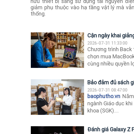
hữu thiết bị sang sử dụng tài nguyên điệ
giảm phụ thuộc vào hạ tầng vật lý mà vẫn 
thống.
Cận ngày khai giảng
2026-07-31 11:33:00
Chương trình Back t
chọn mua MacBook, 
cùng nhiều quyền lợi
Bảo đảm đủ sách g
2026-07-31 08:47:00
baophutho.vn
Năm 
ngành Giáo dục khi
khoa (SGK)....
Đánh giá Galaxy Z F