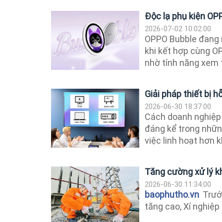
Độc lạ phụ kiện OP
2026-07-02 10:02:00
OPPO Bubble đang n
khi kết hợp cùng O
nhờ tính năng xem 
Giải pháp thiết bị h
2026-06-30 18:37:00
Cách doanh nghiệp 
đáng kể trong nhữn
việc linh hoạt hơn k
Tăng cường xử lý kh
2026-06-30 11:34:00
baophutho.vn
Trước
tăng cao, Xí nghiệp