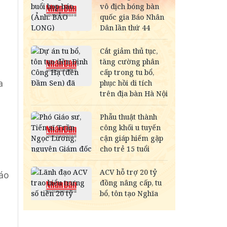
a
iáo