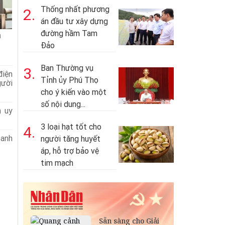
Thống nhất phương
2.
án đầu tư xây dựng
đường hầm Tam
n
Đảo
Ban Thường vụ
3.
iện
Tỉnh ủy Phú Thọ
gười
cho ý kiến vào một
số nội dung...
h uy
3 loại hạt tốt cho
4.
oanh
người tăng huyết
áp, hỗ trợ bảo vệ
tim mạch