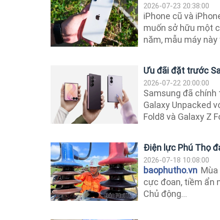
2026-07-23 20:38:00
iPhone cũ và iPhone
muốn sở hữu một ch
năm, mẫu máy này v
Ưu đãi đặt trước Sa
2026-07-22 20:00:00
Samsung đã chính th
Galaxy Unpacked với
Fold8 và Galaxy Z Fo
Điện lực Phú Thọ đ
2026-07-18 10:08:00
baophutho.vn
Mùa m
cực đoan, tiềm ẩn n
Chủ động...