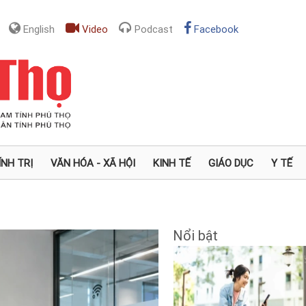
English
Video
Podcast
Facebook
ÍNH TRỊ
VĂN HÓA - XÃ HỘI
KINH TẾ
GIÁO DỤC
Y TẾ
Nổi bật