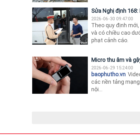
Sửa Nghị định 168: 
2026-06-30 09:47:00
Theo quy định mới, 
và có chiều cao dướ
phạt cảnh cáo.
Micro thu âm và gậy
2026-06-29 15:24:00
baophutho.vn
Video
các nền tảng mạng x
nội...