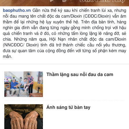
baophutho.vn
Gần nửa thế kỷ sau khi chiến tranh lùi xa, nhưng
nỗi đau mang tên chất độc da cam/Dioxin (CĐDC/Dioxin) vẫn âm
thầm để lại những hệ lụy xuyên thế hệ. Trên địa bàn tỉnh, hàng
nghìn gia đình vẫn đang từng ngày gồng mình chống trọi với hậu
quả chiến tranh và ở đó, có những tấm lòng lặng lẽ nâng đỡ, sẻ
chia. Những năm qua, Hội Nạn nhân chất độc da cam/Dioxin
(NNCĐDC/ Dioxin) tỉnh đã trở thành chiếc cầu nối yêu thương,
đưa sự quan tâm của cộng đồng đến với từng số phận kém may
mắn.
Thầm lặng sau nỗi đau da cam
Ánh sáng từ bàn tay