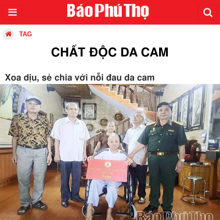
TAG
CHẤT ĐỘC DA CAM
Xoa dịu, sẻ chia với nỗi đau da cam