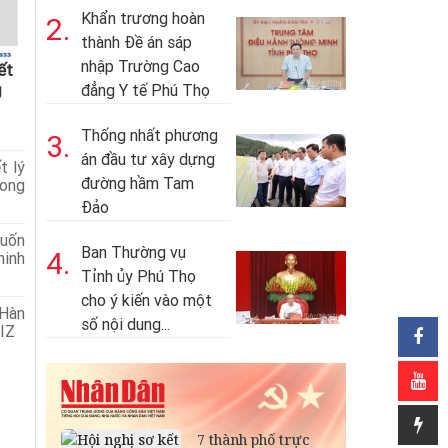
Khẩn trương hoàn
2.
thành Đề án sáp
nhập Trường Cao
ết
g
đẳng Y tế Phú Thọ
Thống nhất phương
3.
án đầu tư xây dựng
t lý
đường hầm Tam
rong
Đảo
uốn
Ban Thường vụ
4.
ninh
Tỉnh ủy Phú Thọ
cho ý kiến vào một
Hàn
số nội dung...
BIZ