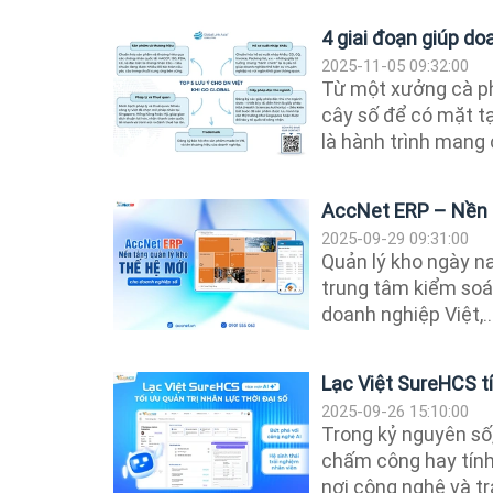
4 giai đoạn giúp do
2025-11-05 09:32:00
Từ một xưởng cà ph
cây số để có mặt tạ
là hành trình mang c
AccNet ERP – Nền t
2025-09-29 09:31:00
Quản lý kho ngày n
trung tâm kiểm soát
doanh nghiệp Việt,..
Lạc Việt SureHCS tí
2025-09-26 15:10:00
Trong kỷ nguyên số,
chấm công hay tính
nơi công nghệ và trả