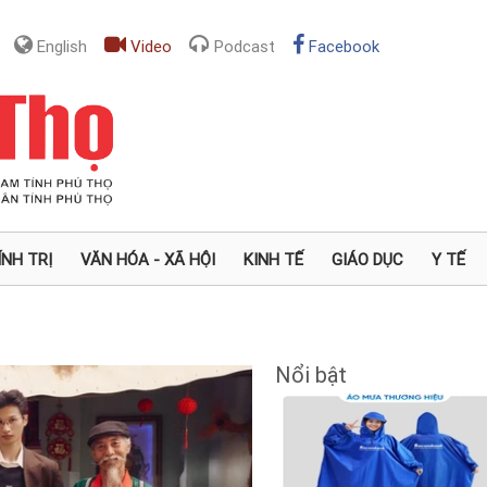
English
Video
Podcast
Facebook
ÍNH TRỊ
VĂN HÓA - XÃ HỘI
KINH TẾ
GIÁO DỤC
Y TẾ
Nổi bật