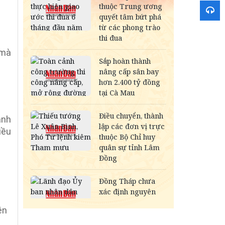
 mà
ành
iều
ện